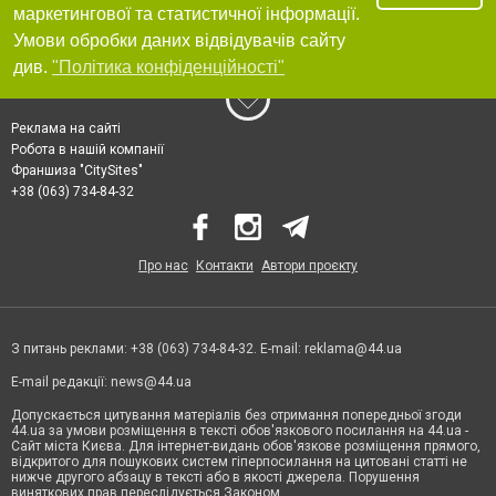
маркетингової та статистичної інформації.
Умови обробки даних відвідувачів сайту
див.
"Політика конфіденційності"
Реклама на сайті
Робота в нашій компанії
Франшиза "CitySites"
+38 (063) 734-84-32
Про нас
Контакти
Автори проєкту
З питань реклами: +38 (063) 734-84-32. E-mail:
reklama@44.ua
E-mail редакції:
news@44.ua
Допускається цитування матеріалів без отримання попередньої згоди
44.ua за умови розміщення в тексті обов'язкового посилання на 44.ua -
Сайт міста Києва. Для інтернет-видань обов'язкове розміщення прямого,
відкритого для пошукових систем гіперпосилання на цитовані статті не
нижче другого абзацу в тексті або в якості джерела. Порушення
виняткових прав переслідується Законом.