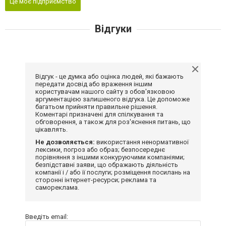
Це моє підприємство
Відгуки
Відгук - це думка або оцінка людей, які бажають
передати досвід або враження іншим
користувачам нашого сайту з обов'язковою
аргументацією залишеного відгука. Це допоможе
багатьом прийняти правильне рішення.
Коментарі призначені для спілкування та
обговорення, а також для роз'яснення питань, що
цікавлять.
Не дозволяється:
використання ненормативної
лексики, погроз або образ; безпосереднє
порівняння з іншими конкуруючими компаніями;
безпідставні заяви, що ображають діяльність
компанії і / або її послуги; розміщення посилань на
сторонні інтернет-ресурси; реклама та
самореклама.
Введіть email: