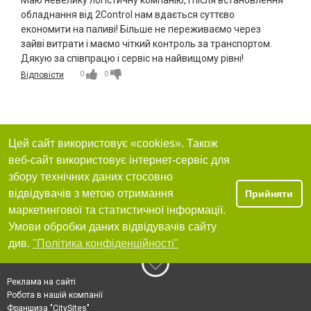
Маю невелику логістичну компанію, і після встановлення
обладнання від 2Control нам вдається суттєво
економити на паливі! Більше не переживаємо через
зайві витрати і маємо чіткий контроль за транспортом.
Дякую за співпрацю і сервіс на найвищому рівні!
0
0
Відповісти
Цей сайт використовує «cookies». Також
веб-сайт використовує інтернет-сервіс для
збору технічних даних стосовно
відвідувачів з метою отримання
Прийняти
маркетингової та статистичної інформації.
Умови обробки даних відвідувачів сайту
див.
"Політика конфіденційності"
Реклама на сайті
Робота в нашій компанії
Франшиза "CitySites"