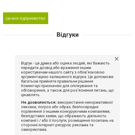
Це моє підприємство
Відгуки
Відгук - це думка або оцінка людей, які бажають
передати досвід або враження іншим
користувачам нашого сайту з обов'язковою
аргументацією залишеного відгука. Це допоможе
багатьом прийняти правильне рішення.
Коментарі призначені для спілкування та
обговорення, а також для роз'яснення питань, що
цікавлять.
Не дозволяється:
використання ненормативної
лексики, погроз або образ; безпосереднє
порівняння з іншими конкуруючими компаніями;
безпідставні заяви, що ображають діяльність
компанії і / або її послуги; розміщення посилань на
сторонні інтернет-ресурси; реклама та
самореклама.