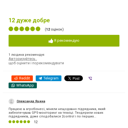
12
дуже добре
(
12
оцінок)
Я рекомендую
1 людина рекомендує
Авторизуйтесь
,
щоб оцінити і порекомендувати
Reddit
Telegram
Viber
WhatsApp
Олександр Яцина
Працюю в агробізнесі, міняли нещодавно підрядника, який
забезпечував GPS-моніторинг на техніці. Тендерили нових
підрядників, дуже сподобалися 2control і по перших...
12