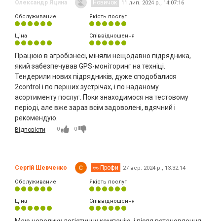
Олександр Яцина
Новичок
11 лип. 2024 р., 14:07:16
Обслуживание
Якість послуг
Ціна
Співвідношення
Працюю в агробізнесі, міняли нещодавно підрядника,
який забезпечував GPS-моніторинг на техніці.
Тендерили нових підрядників, дуже сподобалися
2control і по перших зустрічах, і по наданому
асортименту послуг. Поки знаходимося на тестовому
періоді, але вже зараз всім задоволені, вдячний і
рекомендую.
0
0
Відповісти
Сергій Шевченко
Профи
27 вер. 2024 р., 13:32:14
Обслуживание
Якість послуг
Ціна
Співвідношення