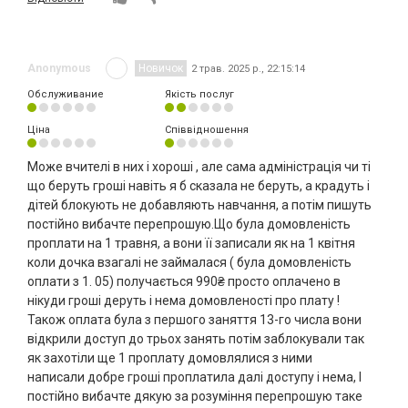
Anonymous
Новичок
2 трав. 2025 р., 22:15:14
Обслуживание
Якість послуг
Ціна
Співвідношення
Може вчителі в них і хороші , але сама адміністрація чи ті
що беруть гроші навіть я б сказала не беруть, а крадуть і
дітей блокують не добавляють навчання, а потім пишуть
постійно вибачте перепрошую.Що була домовленість
проплати на 1 травня, а вони її записали як на 1 квітня
коли дочка взагалі не займалася ( була домовленість
оплати з 1. 05) получається 990₴ просто оплачено в
нікуди гроші деруть і нема домовленості про плату !
Також оплата була з першого заняття 13-го числа вони
відкрили доступ до трьох занять потім заблокували так
як захотіли ще 1 проплату домовлялися з ними
написали добре гроші проплатила далі доступу і нема, І
постійно вибачте дякую за розуміння перепрошую таке