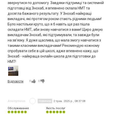
звернутися по допомогу. Завдяки підтримці та системній
підготовці від Знохаб, я впевнено склала НМТ та
досягла бажаного результату. У Знохаб найкращі
викладачі, які протягом роком стають рідними людьми!
Було настільки круто, що я б навіть ще раз пішла
складати НМТ, аби знову навчатися з вами! Щиро дякую
викладачам Знохаб, які підтримували, та завжди були
на звʼязку. Я дуже щаслива, що мала змогу навчатися з
такими класними викладачами! Рекомендую кожному
спробувати себе в цій школі, адже впевнено кажу, що
Знохаб - найкраща онлайн-школа для підготовки до
НМТ!
0
0
Відповісти
Anonymous
Новичок
2 трав. 2025 р., 08:37:08
Обслуживание
Якість послуг