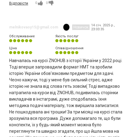
0
0
Відповісти
14 січ. 2025 р.,
melnikovaoy15@gmail.com
Новичок
23:03:35
Обслуживание
Якість послуг
Ціна
Співвідношення
Навчалась на курсі ZNOHUB з історії України у 2022 році.
Тоді вперше запровадили формат НМТ та зробили
історію України обов'язковим предметом для здачі.
Чесно кажучи, тоді у мене був сильний стрес, адже
історію не знала від слова геть зовсім( Тоді випадково
натрапила на курси від ZNOHUB, подивилась сторінки
викладачів в інстаграмі, дуже сподобалась їхня
методика подачі матеріалу, тож вирішила записатися.
Не пошкодувала ані трошки! За три місяці на курсі стала
зрозуміла вся програма. Дуже допомагало те, що були
конспекти, їх у будь-який момент можна було
переглянути та швидко згадати, про що йшла мова на