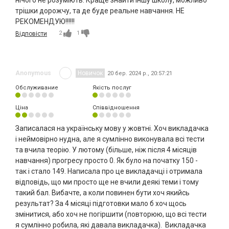
нічого не розуміють. Краще знайти іншу школу, можливо
трішки дорожчу, та де буде реальне навчання. НЕ
РЕКОМЕНДУЮ!!!!!!
2
1
Відповісти
Anonymous
Новичок
20 бер. 2024 р., 20:57:21
Обслуживание
Якість послуг
Ціна
Співвідношення
Записалася на українську мову у жовтні. Хоч викладачка
і неймовірно нудна, але я сумлінно виконувала всі тести
та вчила теорію. У лютому (більше, ніж після 4 місяців
навчання) прогресу просто 0. Як було на початку 150 -
так і стало 149. Написала про це викладачці і отримала
відповідь, що ми просто ще не вчили деякі теми і тому
такий бал. Вибачте, а коли повинен бути хоч якийсь
результат? За 4 місяці підготовки мало б хоч щось
змінитися, або хоч не погіршити (повторюю, що всі тести
я сумлінно робила, які давала викладачка). Викладачка