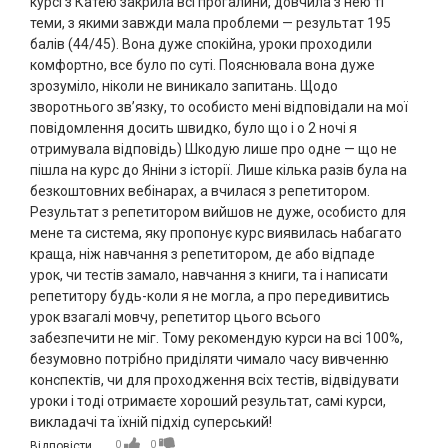
курсі з Катею закрила всі прогалини, довчила з нею ті
теми, з якими завжди мала проблеми — результат 195
балів (44/45). Вона дуже спокійна, уроки проходили
комфортно, все було по суті. Пояснювала вона дуже
зрозуміло, ніколи не виникало запитань. Щодо
зворотнього звʼязку, то особисто мені відповідали на мої
повідомлення досить швидко, було що і о 2 ночі я
отримувала відповідь) Шкодую лише про одне — що не
пішла на курс до Яніни з історії. Лише кілька разів була на
безкоштовних вебінарах, а вчилася з репетитором.
Результат з репетитором вийшов не дуже, особисто для
мене та система, яку пропонує курс виявилась набагато
краща, ніж навчання з репетитором, де або відпаде
урок, чи тестів замало, навчання з книги, та і написати
репетитору будь-коли я не могла, а про передивитись
урок взагалі мовчу, репетитор цього всього
забезпечити не міг. Тому рекомендую курси на всі 100%,
безумовно потрібно приділяти чимало часу вивченню
конспектів, чи для проходження всіх тестів, відвідувати
уроки і тоді отримаєте хороший результат, самі курси,
викладачі та їхній підхід суперський!
0
0
Відповісти