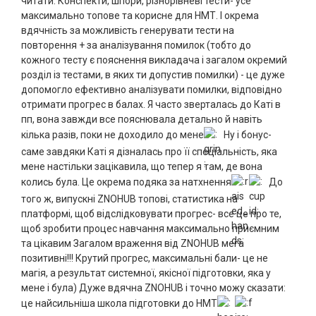
читати. Конспекти, шпори, різнорівневі тести- усе
максимально топове та корисне для НМТ. І окрема
вдячність за можливість генерувати тести на
повторення + за аналізування помилок (тобто до
кожного тесту є пояснення викладача і загалом окремий
розділ із тестами, в яких ти допустив помилки) - це дуже
допомогло ефективно аналізувати помилки, відповідно
отримати прогрес в балах. Я часто зверталась до Каті в
пп, вона завжди все пояснювала детально й навіть
кілька разів, поки не доходило до мене
Ну і бонус-
саме завдяки Каті я дізналась про її спеціальність, яка
мене настільки зацікавила, що тепер я там, де вона
колись була. Це окрема подяка за натхнення
До
того ж, випускні ZNOHUB топові, статистика на
платформі, щоб відслідковувати прогрес- все це про те,
щоб зробити процес навчання максимально приємним
та цікавим Загалом враження від ZNOHUB мега
позитивні!!! Крутий прогрес, максимальні бали- це не
магія, а результат системної, якісної підготовки, яка у
мене і була) Дуже вдячна ZNOHUB і точно можу сказати:
це найсильніша школа підготовки до НМТ