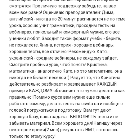
смотрятся. Про личную поддержку забудьте, на вас
всем все равно! Оцениваю преподователей: Дима,
английский - иногда по 20 минут распинается не по теме
урока, хорошо учит грамматики, проходим тесты на
вебинарах, прикольный и комфортный мужик, его все
ученики любят. Заходит такой формат учебы - берите,
не пожалеете. Янина, история - хорошие вебинары,
хорошие тесты, все отлично! Рекомендую. Катя,
украинский - средние вебинары, не каждому зайдет.
Смотрите пробный урок, чтоб понять! Кристина,
математика - аналогично Кате, но это математика, она
никогда не бывает веселой :) Радует то, что Кристина
действительно разбирает и разжёвывает КАЖДЫЙ
пример и КАЖДОМУ объясняет что нужно делать и как
правильно! Помимо курса вам нужно еще сильно
работать самому, делать тесты на osvita.ua и вообще с
головой погружаться в подготовку. Вам тут дают
хорошую базу, ваша задача - ВЫПОЛНЯТЬ тесты и не
забывать материал. Всем хорошего дня! Напишу через
некоторое время(2 мес) результаты НМТ, готовлюсь
только по этому курсу!