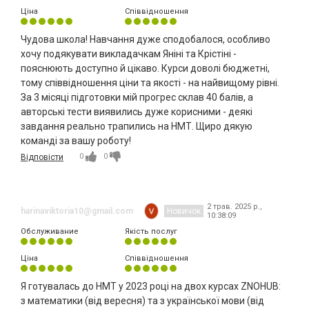
Ціна
Співвідношення
Чудова школа! Навчання дуже сподобалося, особливо
хочу подякувати викладачкам Яніні та Крістіні -
пояснюють доступно й цікаво. Курси доволі бюджетні,
тому співвідношення ціни та якості - на найвищому рівні.
За 3 місяці підготовки мій прогрес склав 40 балів, а
авторські тести виявились дуже корисними - деякі
завдання реально трапились на НМТ. Щиро дякую
команді за вашу роботу!
0
0
Відповісти
2 трав. 2025 р.,
harinaviktoria10@gmail.com
Новичок
10:38:09
Обслуживание
Якість послуг
Ціна
Співвідношення
Я готувалась до НМТ у 2023 році на двох курсах ZNOHUB:
з математики (від вересня) та з української мови (від