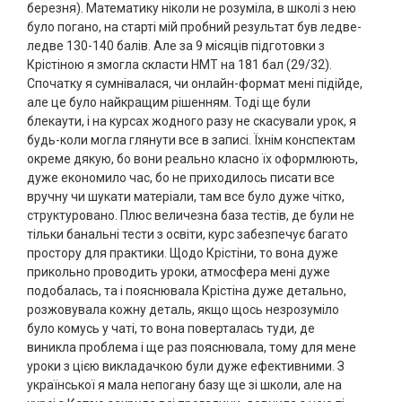
березня). Математику ніколи не розуміла, в школі з нею
було погано, на старті мій пробний результат був ледве-
ледве 130-140 балів. Але за 9 місяців підготовки з
Крістіною я змогла скласти НМТ на 181 бал (29/32).
Спочатку я сумнівалася, чи онлайн-формат мені підійде,
але це було найкращим рішенням. Тоді ще були
блекаути, і на курсах жодного разу не скасували урок, я
будь-коли могла глянути все в записі. Їхнім конспектам
окреме дякую, бо вони реально класно їх оформлюють,
дуже економило час, бо не приходилось писати все
вручну чи шукати матеріали, там все було дуже чітко,
структуровано. Плюс величезна база тестів, де були не
тільки банальні тести з освіти, курс забезпечує багато
простору для практики. Щодо Крістіни, то вона дуже
прикольно проводить уроки, атмосфера мені дуже
подобалась, та і пояснювала Крістіна дуже детально,
розжовувала кожну деталь, якщо щось незрозуміло
було комусь у чаті, то вона поверталась туди, де
виникла проблема і ще раз пояснювала, тому для мене
уроки з цією викладачкою були дуже ефективними. З
української я мала непогану базу ще зі школи, але на