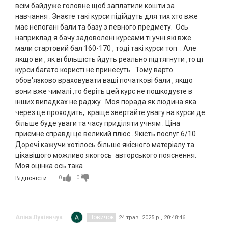
всім байдуже головне щоб заплатили кошти за
навчання . Знаєте такі курси підійдуть для тих хто вже
має непогані бали та базу з певного предмету. Ось
наприклад я бачу задоволені курсами ті учні які вже
мали стартовий бал 160-170 , тоді такі курси топ . Але
якщо ви , як ві більшість йдуть реально підтягнути ,то ці
курси багато користі не принесуть . Тому варто
обов'язково враховувати ваші початкові бали , якщо
вони вже чималі ,то беріть цей курс не пошкодуєте в
інших випадках не раджу . Моя порада як людина яка
через це проходить, краще звертайте увагу на курси де
більше буде уваги та часу приділяти учням . Ціна
приємне справді це великий плюс . Якість послуг 6/10 .
Доречі кажучи хотілось більше якісного матеріалу та
цікавішого можливо якогось авторського пояснення.
Моя оцінка ось така .
0
0
Відповісти
Аліна Лукіянчук
Новичок
24 трав. 2025 р., 20:48:46