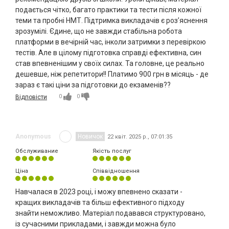
подається чітко, багато практики та тести після кожної
теми та пробні НМТ. Підтримка викладачів є роз’яснення
зрозумілі. Єдине, що не завжди стабільна робота
платформи в вечірній час, інколи затримки з перевіркою
тестів. Але в цілому підготовка справді ефективна, син
став впевненішим у своїх силах. Та головне, це реально
дешевше, ніж репетитори!! Платимо 900 грн в місяць - де
зараз є такі ціни за підготовки до екзаменів??
0
0
Відповісти
Anonymous
Новичок
22 квіт. 2025 р., 07:01:35
Обслуживание
Якість послуг
Ціна
Співвідношення
Навчалася в 2023 році, і можу впевнено сказати -
кращих викладачів та більш ефективного підходу
знайти неможливо. Матеріал подавався структуровано,
із сучасними прикладами, і завжди можна було