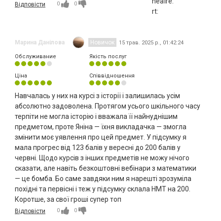
0
0
Відповісти
Марина Данілова
Новичок
15 трав. 2025 р., 01:42:24
Обслуживание
Якість послуг
Ціна
Співвідношення
Навчалась у них на курсі з історії і залишилась усім
абсолютно задоволена. Протягом усього шкільного часу
терпіти не могла історію і вважала її найнуднішим
предметом, проте Яніна — їхня викладачка — змогла
змінити моє уявлення про цей предмет. У підсумку я
мала прогрес від 123 балів у вересні до 200 балів у
червні. Щодо курсів з інших предметів не можу нічого
сказати, але навіть безкоштовні вебінари з математики
— це бомба. Бо саме завдяки ним я нарешті зрозуміла
похідні та первісні і теж у підсумку склала НМТ на 200.
Коротше, за свої гроші супер топ
0
0
Відповісти