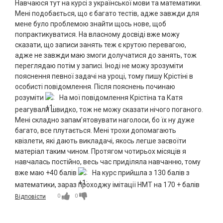
Навчаюся тут на курсі з української мови та математики.
Мені подобається, що є багато тестів, адже завжди для
мене було проблемою знайти щось нове, щоб
попрактикуватися. На власному досвіді вже можу
сказати, що записи занять теж є крутою перевагою,
адже не завжди маю змоги долучатися до занять, тож
переглядаю потім у записі. Іноді не можу зрозуміти
пояснення певної задачі на уроці, тому пишу Крістіні в
особисті повідомлення. Після пояснень починаю
розуміти
На мої повідомлення Крістіна та Катя
реагували швидко, тож не можу сказати нічого поганого.
Мені складно запам’ятовувати наголоси, бо їх ну дуже
багато, все плутається. Мені трохи допомагають
квізлети, які дають викладачі, якось легше засвоїти
матеріал таким чином. Протягом чотирьох місяців я
навчалась постійно, весь час приділяла навчанню, тому
вже маю +40 балів
На курс прийшла з 130 балів з
математики, зараз проходжу імітації НМТ на 170 + балів
0
0
Відповісти