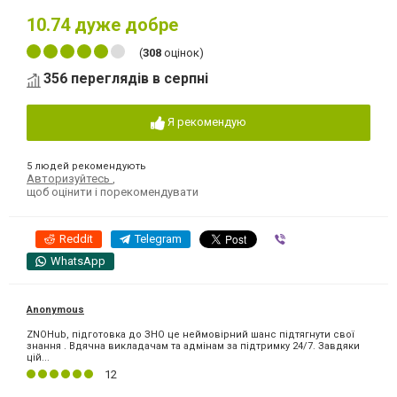
10.74
дуже добре
(
308
оцінок)
356 переглядів в серпні
Я рекомендую
5 людей рекомендують
Авторизуйтесь
,
щоб оцінити і порекомендувати
Reddit
Telegram
Viber
WhatsApp
Anonymous
ZNOHub, підготовка до ЗНО це неймовірний шанс підтягнути свої
знання . Вдячна викладачам та адмінам за підтримку 24/7. Завдяки
цій...
12