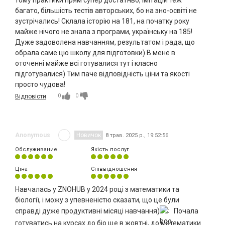
тому практики прям супер достатньо, імітацій теж
багато, більшість тестів авторських, бо на зно-освіті не
зустрічались! Склала історію на 181, на початку року
майже нічого не знала з програми, українську на 185!
Дуже задоволена навчанням, результатом і рада, що
обрала саме цю школу для підготовки) В мене в
оточенні майже всі готувалися тут і класно
підготувалися) Тим паче відповідність ціни та якості
просто чудова!
0
0
Відповісти
Anonymous
Новичок
8 трав. 2025 р., 19:52:56
Обслуживание
Якість послуг
Ціна
Співвідношення
Навчалась у ZNOHUB у 2024 році з математики та
біології, і можу з упевненістю сказати, що це були
справді дуже продуктивні місяці навчання)
Почала
готуватись на курсах до біо ще в жовтні, до математики