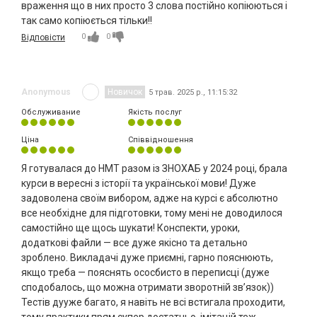
враження що в них просто 3 слова постійно копіюються і
так само копіюється тільки!!
0
0
Відповісти
Anonymous
Новичок
5 трав. 2025 р., 11:15:32
Обслуживание
Якість послуг
Ціна
Співвідношення
Я готувалася до НМТ разом із ЗНОХАБ у 2024 році, брала
курси в вересні з історії та української мови! Дуже
задоволена своїм вибором, адже на курсі є абсолютно
все необхідне для підготовки, тому мені не доводилося
самостійно ще щось шукати! Конспекти, уроки,
додаткові файли — все дуже якісно та детально
зроблено. Викладачі дуже приємні, гарно пояснюють,
якщо треба — пояснять ососбисто в переписці (дуже
сподобалось, що можна отримати зворотній зв’язок))
Тестів дууже багато, я навіть не всі встигала проходити,