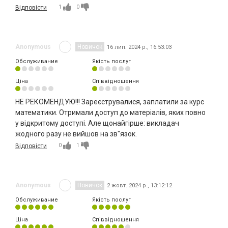
1
0
Відповісти
Anonymous
Новичок
16 лип. 2024 р., 16:53:03
Обслуживание
Якість послуг
Ціна
Співвідношення
НЕ РЕКОМЕНДУЮ!!! Зареєструвалися, заплатили за курс
математики. Отримали доступ до матеріалів, яких повно
у відкритому доступі. Але щонайгірше: викладач
жодного разу не вийшов на зв"язок.
0
1
Відповісти
Anonymous
Новичок
2 жовт. 2024 р., 13:12:12
Обслуживание
Якість послуг
Ціна
Співвідношення