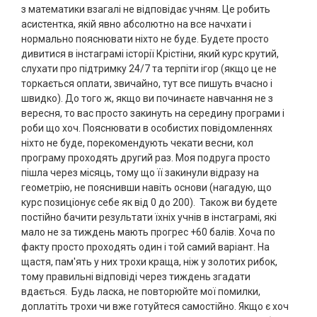
з математики взагалі не відповідає учням. Це робить
асистентка, якій явно абсолютно на все начхати і
нормально пояснювати ніхто не буде. Будете просто
дивитися в інстаграмі історії Крістіни, який курс крутий,
слухати про підтримку 24/7 та терпіти ігор (якщо це не
торкається оплати, звичайно, тут все пишуть вчасно і
швидко). До того ж, якщо ви починаєте навчання не з
вересня, то вас просто закинуть на середину програми і
роби що хоч. Пояснювати в особистих повідомленнях
ніхто не буде, порекомендують чекати весни, кол
програму проходять другий раз. Моя подруга просто
пішла через місяць, тому що її закинули відразу на
геометрію, не пояснивши навіть основи (нагадую, що
курс позиціонує себе як від 0 до 200). Також ви будете
постійно бачити результати їхніх учнів в інстаграмі, які
мало не за тиждень мають прогрес +60 балів. Хоча по
факту просто проходять один і той самий варіант. На
щастя, пам'ять у них трохи краща, ніж у золотих рибок,
тому правильні відповіді через тиждень згадати
вдається. Будь ласка, не повторюйте мої помилки,
доплатіть трохи чи вже готуйтеся самостійно. Якщо є хоч