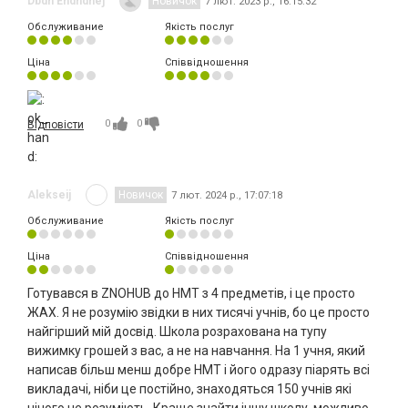
Dbdh Ehdhdhej
Новичок
7 лют. 2023 р., 16:15:32
Обслуживание
Якість послуг
Ціна
Співвідношення
0
0
Відповісти
Alekseij
Новичок
7 лют. 2024 р., 17:07:18
Обслуживание
Якість послуг
Ціна
Співвідношення
Готувався в ZNOHUB до НМТ з 4 предметів, і це просто
ЖАХ. Я не розумію звідки в них тисячі учнів, бо це просто
найгірший мій досвід. Школа розрахована на тупу
вижимку грошей з вас, а не на навчання. На 1 учня, який
написав більш менш добре НМТ і його одразу піарять всі
викладачі, ніби це постійно, знаходяться 150 учнів які