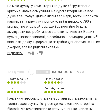
на мою думку, у коментарях не дуже обгрунтована
критика. навчаюсь у Яніни, на курсі з історії, мене все
дуже влаштовує. дійсно якісні вебінари, тести, шпори та
картки, за ту ціну, яку пропонують (зі знижкою 790 в
місяць). не сподівайтесь, що Вас постійно будуть
змушувати все робити, все залежить лише від Ваших
зусиль, наполегливості, а особливо -- самодисципліни!!!
звісно ж, деяку інформацію потрібно дізнаватись з інших
джерел, але це рідкісні випадки.
0
0
Відповісти
Anonymous
Новичок
16 жовт. 2024 р., 10:00:08
Обслуживание
Якість послуг
Ціна
Співвідношення
Головним плюсом для мене є організація матеріалів та
тестів в застосунку. Готуюся до математики, історії та
біології. Математика проходить нудненько, через ну