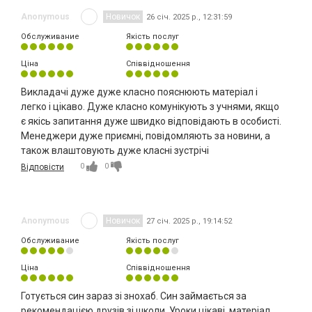
Anonymous
Новичок
26 січ. 2025 р., 12:31:59
Обслуживание
Якість послуг
Ціна
Співвідношення
Викладачі дуже дуже класно пояснюють матеріал і
легко і цікаво. Дуже класно комунікують з учнями, якщо
є якісь запитання дуже швидко відповідають в особисті.
Менеджери дуже приємні, повідомляють за новини, а
також влаштовують дуже класні зустрічі
0
0
Відповісти
Anonymous
Новичок
27 січ. 2025 р., 19:14:52
Обслуживание
Якість послуг
Ціна
Співвідношення
Готується син зараз зі знохаб. Син займається за
рекомендацією друзів зі школи. Уроки цікаві, матеріал