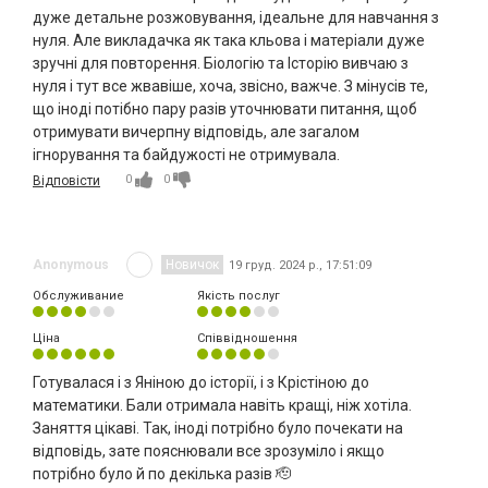
дуже детальне розжовування, ідеальне для навчання з
нуля. Але викладачка як така кльова і матеріали дуже
зручні для повторення. Біологію та Історію вивчаю з
нуля і тут все жвавіше, хоча, звісно, важче. З мінусів те,
що іноді потібно пару разів уточнювати питання, щоб
отримувати вичерпну відповідь, але загалом
ігнорування та байдужості не отримувала.
0
0
Відповісти
Anonymous
Новичок
19 груд. 2024 р., 17:51:09
Обслуживание
Якість послуг
Ціна
Співвідношення
Готувалася і з Яніною до історії, і з Крістіною до
математики. Бали отримала навіть кращі, ніж хотіла.
Заняття цікаві. Так, іноді потрібно було почекати на
відповідь, зате пояснювали все зрозуміло і якщо
потрібно було й по декілька разів 🫡