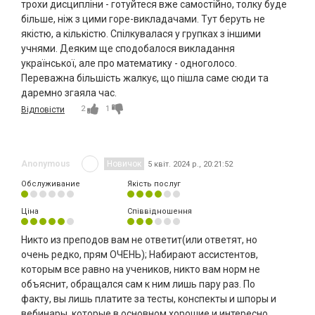
трохи дисципліни - готуйтеся вже самостійно, толку буде
більше, ніж з цими горе-викладачами. Тут беруть не
якістю, а кількістю. Спілкувалася у групках з іншими
учнями. Деяким ще сподобалося викладання
української, але про математику - одноголосо.
Переважна більшість жалкує, що пішла саме сюди та
даремно згаяла час.
2
1
Відповісти
Anonymous
Новичок
5 квіт. 2024 р., 20:21:52
Обслуживание
Якість послуг
Ціна
Співвідношення
Никто из преподов вам не ответит(или ответят, но
очень редко, прям ОЧЕНЬ); Набирают ассистентов,
которым все равно на учеников, никто вам норм не
объяснит, обращался сам к ним лишь пару раз. По
факту, вы лишь платите за тесты, конспекты и шпоры и
вебинары, которые в основном хорошие и интересно