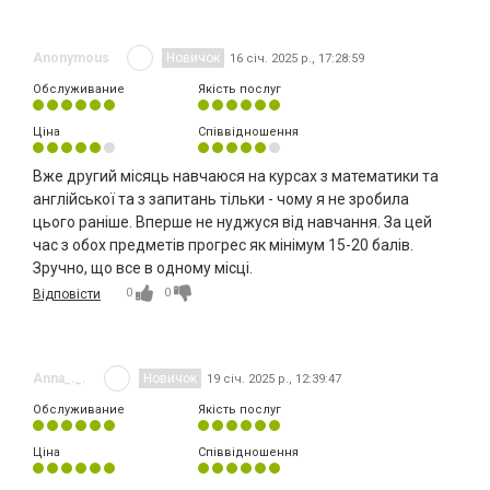
Anonymous
Новичок
16 січ. 2025 р., 17:28:59
Обслуживание
Якість послуг
Ціна
Співвідношення
Вже другий місяць навчаюся на курсах з математики та
англійської та з запитань тільки - чому я не зробила
цього раніше. Вперше не нуджуся від навчання. За цей
час з обох предметів прогрес як мінімум 15-20 балів.
Зручно, що все в одному місці.
0
0
Відповісти
Anna_._.
Новичок
19 січ. 2025 р., 12:39:47
Обслуживание
Якість послуг
Ціна
Співвідношення