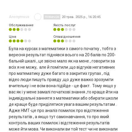
Anonymous
Новичок
20 трав. 2025 р., 16:20:45
Обслуживание
Якість послуг
Ціна
Співвідношення
Була на курсах з математики з самого початку , тобто з
вересня результат піднявся всього на 20 балів по 200-
бальній шкалі , це звісно мало як на мене , говорити за
всіх я не можу, але й помітили ,що відгуків негативних
про математику дуже багато в закритих групах , під
відео люди пишуть правду ,що дуже важко зрозуміти
вчительку і не всім вона підійде - це факт. Тому якщо у
вас як і у мене замалі початкові знання ,то краще йти на
індивідуальні заннятя з математики або обирати школи
де краще буде приділятися увага вашим результатам .
Адже НМТ-це про аналіз помилок про відстеження
результатів , а якщо тут самонавчання, то про який
контроль ваших помилок і відстеження результатів
може йти мова. Чи виконали ви той тест чи не виконали