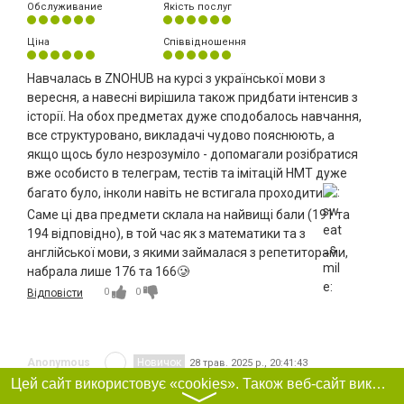
Обслуживание
Якість послуг
Ціна
Співвідношення
Навчалась в ZNOHUB на курсі з української мови з
вересня, а навесні вирішила також придбати інтенсив з
історії. На обох предметах дуже сподобалось навчання,
все структуровано, викладачі чудово пояснюють, а
якщо щось було незрозуміло - допомагали розібратися
вже особисто в телеграм, тестів та імітацій НМТ дуже
багато було, інколи навіть не встигала проходити
Саме ці два предмети склала на найвищі бали (191 та
194 відповідно), в той час як з математики та з
англійської мови, з якими займалася з репетиторами,
набрала лише 176 та 166🥲
0
0
Відповісти
Anonymous
Новичок
28 трав. 2025 р., 20:41:43
Цей сайт використовує «cookies». Також веб-сайт використовує інтернет-сервіс для збору технічних даних стосовно відвідувачів з метою отримання маркетингової та статистичної інформації. Умови обробки даних відвідувачів сайту див.
Обслуживание
Якість послуг
〉