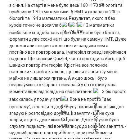
з січня. На старті в мене було десь 160–170 з біології та
приблизно 170 з математики. А НМТ я склала на 200 з
біології та 194 з математики. Результат, якого я без
курсів точно не досягла б
З математики
найбільше сподобалась практика. Тестів було багато,
формати дуже схожі на ті, що були на самому НМТ. Дуже
допомагали шпори та конспекти- завдяки ним я
постійно все повторювала, і матеріал справді закріпився
надовго. Ще класний Quizlet, часто проходила його, щоб
швидко повторити теорію. Крістіна все пояснює
настільки чітко й детально, що після її занять у мене
майже не лишалося питань. А якщо щось і було
незрозуміло, то я просто писала їй у пп і отримувала
моментально відповідь на своє питання
З біо просто
закохалась у подачу Каті
Вона не просто “дає
програму”, а реально додає купу цікавих фактів, які досі
згадую й розповідаю друзям. Її заняття- це не суха
теорія, а щось дуже живе й цікаве. Дуже зручно було
слухати подкасти, які вона записує до кожного заняття, -
чудовий варіант повторити все, коли немає змоги