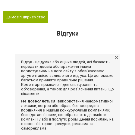
Це моє підприємство
Відгуки
Відгук - це думка або оцінка людей, які бажають
передати досвід або враження іншим
користувачам нашого сайту з обов'язковою
аргументацією залишеного відгука. Це допоможе
багатьом прийняти правильне рішення.
Коментарі призначені для спілкування та
обговорення, а також для роз'яснення питань, що
цікавлять.
Не дозволяється:
використання ненормативної
лексики, погроз або образ; безпосереднє
порівняння з іншими конкуруючими компаніями;
безпідставні заяви, що ображають діяльність
компанії і / або її послуги; розміщення посилань на
сторонні інтернет-ресурси; реклама та
самореклама.