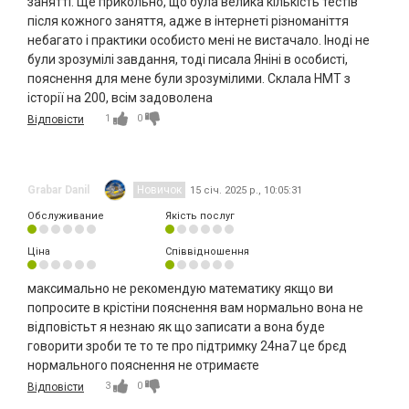
занятті. Ще прикольно, що була велика кількість тестів
після кожного заняття, адже в інтернеті різноманіття
небагато і практики особисто мені не вистачало. Іноді не
були зрозумілі завдання, тоді писала Яніні в особисті,
пояснення для мене були зрозумілими. Склала НМТ з
історії на 200, всім задоволена
1
0
Відповісти
Grabar Danil
Новичок
15 січ. 2025 р., 10:05:31
Обслуживание
Якість послуг
Ціна
Співвідношення
максимально не рекомендую математику якщо ви
попросите в крістіни пояснення вам нормально вона не
відповістьт я незнаю як що записати а вона буде
говорити зроби те то те про підтримку 24на7 це брєд
нормального пояснення не отримаєте
3
0
Відповісти