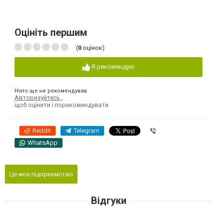
Оцініть першим
(
0
оцінок)
Я рекомендую
Ніхто ще не рекомендував
Авторизуйтесь
,
щоб оцінити і порекомендувати
Reddit
Telegram
Viber
WhatsApp
Це моє підприємство
Відгуки