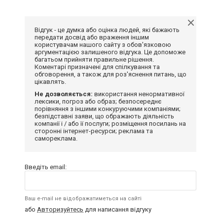
Відгук - це думка або оцінка людей, які бажають
передати досвід або враження іншим
користувачам нашого сайту з обов'язковою
аргументацією залишеного відгука. Це допоможе
багатьом прийняти правильне рішення.
Коментарі призначені для спілкування та
обговорення, а також для роз'яснення питань, що
цікавлять.
Не дозволяється:
використання ненормативної
лексики, погроз або образ; безпосереднє
порівняння з іншими конкуруючими компаніями;
безпідставні заяви, що ображають діяльність
компанії і / або її послуги; розміщення посилань на
сторонні інтернет-ресурси; реклама та
самореклама.
Введіть email:
Ваш e-mail не відображатиметься на сайті
або
Авторизуйтесь
для написання відгуку