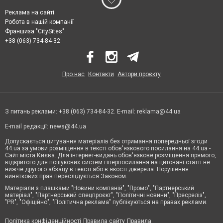
Реклама на сайті
Робота в нашій компанії
Франшиза "CitySites"
+38 (063) 734-84-32
Про нас
Контакти
Автори проєкту
З питань реклами: +38 (063) 734-84-32. E-mail:
reklama@44.ua
E-mail редакції:
news@44.ua
Допускається цитування матеріалів без отримання попередньої згоди
44.ua за умови розміщення в тексті обов'язкового посилання на 44.ua -
Сайт міста Києва. Для інтернет-видань обов'язкове розміщення прямого,
відкритого для пошукових систем гіперпосилання на цитовані статті не
нижче другого абзацу в тексті або в якості джерела. Порушення
виняткових прав переслідується Законом.
Матеріали з плашками "Новини компаній", "Промо", "Партнерський
матеріал", "Партнерський спецпроєкт", "Політичні новини", "Пресреліз",
"PR", "Офіційно", "Політична реклама" публікуються на правах реклами.
Політика конфіденційності
Правила сайту
Правила