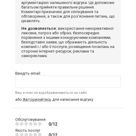
аргументацією залишеного відгука. Це допоможе
багатьом прийняти правильне рішення.
Коментарі призначені для спілкування та
обговорення, а також для роз'яснення питань, що
цікавлять.
Не дозволяється:
використання ненормативної
лексики, погроз або образ; безпосереднє
порівняння з іншими конкуруючими компаніями;
безпідставні заяви, що ображають діяльність
компанії і / або її послуги; розміщення посилань на
сторонні інтернет-ресурси; реклама та
самореклама.
Введіть email:
Ваш e-mail не відображатиметься на сайті
або
Авторизуйтесь
для написання відгуку
Обслуговування
0/12
Якість послуг
0/12