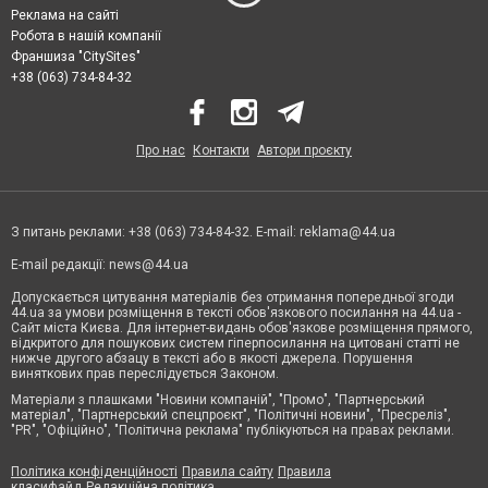
Реклама на сайті
Робота в нашій компанії
Франшиза "CitySites"
+38 (063) 734-84-32
Про нас
Контакти
Автори проєкту
З питань реклами: +38 (063) 734-84-32. E-mail:
reklama@44.ua
E-mail редакції:
news@44.ua
Допускається цитування матеріалів без отримання попередньої згоди
44.ua за умови розміщення в тексті обов'язкового посилання на 44.ua -
Сайт міста Києва. Для інтернет-видань обов'язкове розміщення прямого,
відкритого для пошукових систем гіперпосилання на цитовані статті не
нижче другого абзацу в тексті або в якості джерела. Порушення
виняткових прав переслідується Законом.
Матеріали з плашками "Новини компаній", "Промо", "Партнерський
матеріал", "Партнерський спецпроєкт", "Політичні новини", "Пресреліз",
"PR", "Офіційно", "Політична реклама" публікуються на правах реклами.
Політика конфіденційності
Правила сайту
Правила
класифайд
Редакційна політика