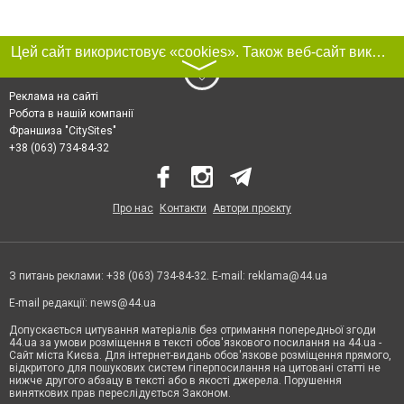
Цей сайт використовує «cookies». Також веб-сайт використовує інтернет-сервіс для збору технічних даних стосовно відвідувачів з метою отримання маркетингової та статистичної інформації. Умови обробки даних відвідувачів сайту див.
〉
Реклама на сайті
Робота в нашій компанії
Франшиза "CitySites"
+38 (063) 734-84-32
Про нас
Контакти
Автори проєкту
З питань реклами: +38 (063) 734-84-32. E-mail:
reklama@44.ua
E-mail редакції:
news@44.ua
Допускається цитування матеріалів без отримання попередньої згоди
44.ua за умови розміщення в тексті обов'язкового посилання на 44.ua -
Сайт міста Києва. Для інтернет-видань обов'язкове розміщення прямого,
відкритого для пошукових систем гіперпосилання на цитовані статті не
нижче другого абзацу в тексті або в якості джерела. Порушення
виняткових прав переслідується Законом.