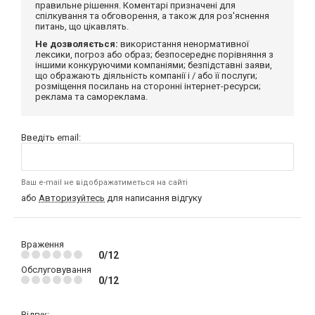
правильне рішення. Коментарі призначені для
спілкування та обговорення, а також для роз'яснення
питань, що цікавлять.
Не дозволяється:
використання ненормативної
лексики, погроз або образ; безпосереднє порівняння з
іншими конкуруючими компаніями; безпідставні заяви,
що ображають діяльність компанії і / або її послуги;
розміщення посилань на сторонні інтернет-ресурси;
реклама та самореклама.
Введіть email:
Ваш e-mail не відображатиметься на сайті
або
Авторизуйтесь
для написання відгуку
Враження
0/12
Обслуговування
0/12
Відгук: