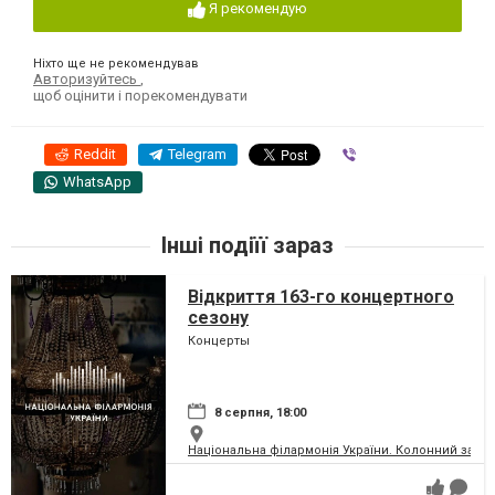
Я рекомендую
Ніхто ще не рекомендував
Авторизуйтесь
,
щоб оцінити і порекомендувати
Reddit
Telegram
Viber
WhatsApp
Інші подіїї зараз
Відкриття 163-го концертного
сезону
Концерты
8 серпня, 18:00
Національна філармонія України. Колонний зал і