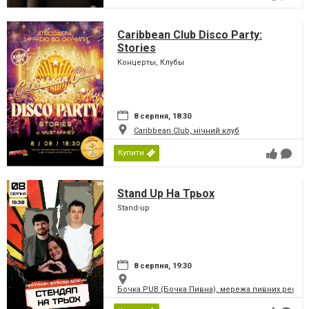
Caribbean Club Disco Party:
Stories
Концерты, Клубы
8 серпня, 18:30
Caribbean Club, нічний клуб
Купити
Stand Up На Трьох
Stand-up
8 серпня, 19:30
Бочка PUB (Бочка Пивна), мережа пивних рестор