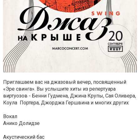
Приглашаем вас на джазовый вечер, посвященный
«Эре свинга». Вы услышите хиты из репертуара
виртуозов - Бенни Гудмена, Джина Крупы, Сая Оливера,
Коула Портера, Джорджа Гершвина и многих других
Вокал
Анико Долидзе
Акустический бас