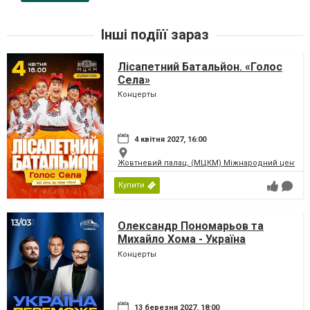
Інші подіїї зараз
Лісапетний Батальйон. «Голос
Села»
Концерты
4 квітня 2027, 16:00
Жовтневий палац, (МЦКМ) Міжнародний центр кул
Купити
Олександр Пономарьов та
Михайло Хома - Україна
Переможе!
Концерты
13 березня 2027, 18:00