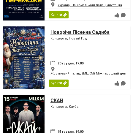
Україна, Національний палац мистецтв
Купити
Новоріча Пісенна Садиба
Концерты, Новый Год
20 грудня, 17:00
Жовтневий палац, (МЦКМ) Міжнародний центр кул
Купити
СКАЙ
Концерты, Клубы
15 грудня, 19:00