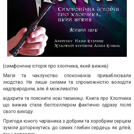
(симфонічна історія про хлопчика, який вижив)
Магія та чаклунство споконвіків приваблювали
людство. Не лише силами та спроможністю володіти
надприроднім, але й можливістю
відкрити та пояснити нові таємниці. Книга про Хлопчика
що вижив стала бестселлером фактично одразу після
свого виходу.
Пригоди юного чарівника з добрим та хоробрим серцем
зуміли доторкнутись до самих глибин сердець як дітей,