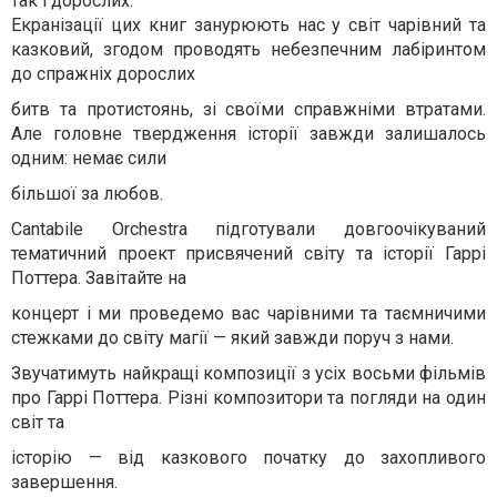
так і дорослих.
Екранізації цих книг занурюють нас у світ чарівний та
казковий, згодом проводять небезпечним лабіринтом
до спражніх дорослих
битв та протистоянь, зі своїми справжніми втратами.
Але головне твердження історії завжди залишалось
одним: немає сили
більшої за любов.
Cantabile Orchestra підготували довгоочікуваний
тематичний проект присвячений світу та історії Гаррі
Поттера. Завітайте на
концерт і ми проведемо вас чарівними та таємничими
стежками до світу магії — який завжди поруч з нами.
Звучатимуть найкращі композиції з усіх восьми фільмів
про Гаррі Поттера. Різні композитори та погляди на один
світ та
історію — від казкового початку до захопливого
завершення.