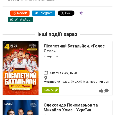
Reddit
Telegram
Viber
WhatsApp
Інші подіїї зараз
Лісапетний Батальйон. «Голос
Села»
Концерты
4 квітня 2027, 16:00
Жовтневий палац, (МЦКМ) Міжнародний центр кул
Купити
Олександр Пономарьов та
Михайло Хома - Україна
Переможе!