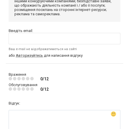
іншими конкуруючими компаніями; безпідставні заяви,
що ображають діяльність компанії і / або її послуги;
розміщення посилань на сторонні інтернет-ресурси;
реклама та самореклама.
Введіть email:
Ваш e-mail не відображатиметься на сайті
або
Авторизуйтесь
для написання відгуку
Враження
0/12
Обслуговування
0/12
Відгук: