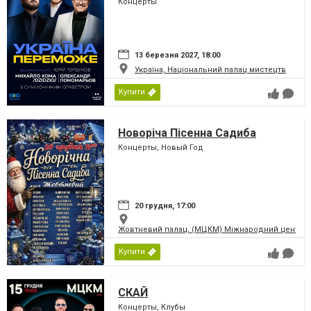
Концерты
13 березня 2027, 18:00
Україна, Національний палац мистецтв
Купити
Новоріча Пісенна Садиба
Концерты, Новый Год
20 грудня, 17:00
Жовтневий палац, (МЦКМ) Міжнародний центр кул
Купити
СКАЙ
Концерты, Клубы