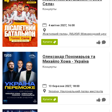
Села»
Концерты
4 квітня 2027, 16:00
Жовтневий палац, (МЦКМ) Міжнародний центр кул
Купити
Олександр Пономарьов та
Михайло Хома - Україна
Переможе!
Концерты
13 березня 2027, 18:00
Україна, Національний палац мистецтв
Купити