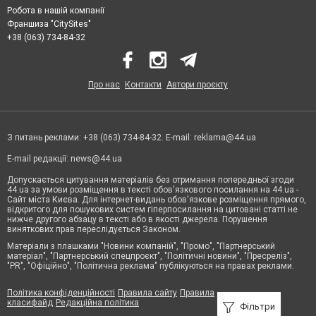
Робота в нашій компанії
Франшиза "CitySites"
+38 (063) 734-84-32
Про нас
Контакти
Автори проєкту
З питань реклами: +38 (063) 734-84-32. E-mail:
reklama@44.ua
E-mail редакції:
news@44.ua
Допускається цитування матеріалів без отримання попередньої згоди
44.ua за умови розміщення в тексті обов'язкового посилання на 44.ua -
Сайт міста Києва. Для інтернет-видань обов'язкове розміщення прямого,
відкритого для пошукових систем гіперпосилання на цитовані статті не
нижче другого абзацу в тексті або в якості джерела. Порушення
виняткових прав переслідується Законом.
Матеріали з плашками "Новини компаній", "Промо", "Партнерський
матеріал", "Партнерський спецпроєкт", "Політичні новини", "Пресреліз",
"PR", "Офіційно", "Політична реклама" публікуються на правах реклами.
Політика конфіденційності
Правила сайту
Правила
класифайд
Редакційна політика
Фільтри