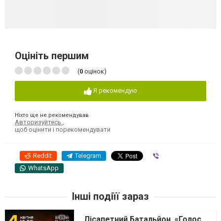
Оцініть першим
(
0
оцінок)
Я рекомендую
Ніхто ще не рекомендував
Авторизуйтесь
,
щоб оцінити і порекомендувати
Reddit
Telegram
Viber
WhatsApp
Інші подіїї зараз
Лісапетний Батальйон. «Голос