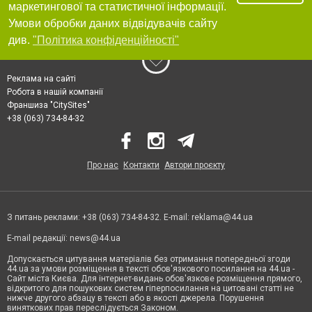
маркетингової та статистичної інформації.
Умови обробки даних відвідувачів сайту
див.
"Політика конфіденційності"
Реклама на сайті
Робота в нашій компанії
Франшиза "CitySites"
+38 (063) 734-84-32
Про нас
Контакти
Автори проєкту
З питань реклами: +38 (063) 734-84-32. E-mail:
reklama@44.ua
E-mail редакції:
news@44.ua
Допускається цитування матеріалів без отримання попередньої згоди
44.ua за умови розміщення в тексті обов'язкового посилання на 44.ua -
Сайт міста Києва. Для інтернет-видань обов'язкове розміщення прямого,
відкритого для пошукових систем гіперпосилання на цитовані статті не
нижче другого абзацу в тексті або в якості джерела. Порушення
виняткових прав переслідується Законом.