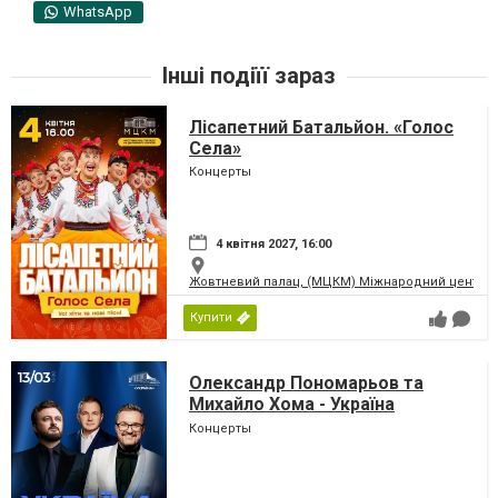
WhatsApp
Інші подіїї зараз
Лісапетний Батальйон. «Голос
Села»
Концерты
4 квітня 2027, 16:00
Жовтневий палац, (МЦКМ) Міжнародний центр кул
Купити
Олександр Пономарьов та
Михайло Хома - Україна
Переможе!
Концерты