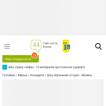
23
Наші спецпроєкти
«
«Без страху і міфів»: 10 матеріалів про психічне здоров’я
Головна
Афіша
Концерти
Шоу «Крінжові історії». Зйомка