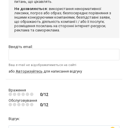
питань, що цікавлять.
Не дозволяється:
використання ненормативної
лексики, погроз або образ; безпосереднє порівняння з
іншими конкуруючими компаніями; безпідставні заяви,
що ображають діяльність компанії і / або її послуги;
розміщення посилань на сторонні інтернет-ресурси;
реклама та самореклама.
Введіть email:
Ваш e-mail не відображатиметься на сайті
або
Авторизуйтесь
для написання відгуку
Враження
0/12
Обслуговування
0/12
Відгук: