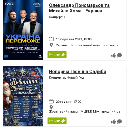
Олександр Пономарьов та
Михайло Хома - Україна
Переможе!
Концерты
13 березня 2027, 18:00
Україна, Національний палац мистецтв
Купити
Новоріча Пісенна Садиба
Концерты, Новый Год
20 грудня, 17:00
Жовтневий палац, (МЦКМ) Міжнародний центр кул
Купити