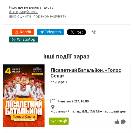
Ніхто ще не рекомендував
Авторизуйтесь
,
щоб оцінити і порекомендувати
Reddit
Telegram
Viber
WhatsApp
Інші подіїї зараз
Лісапетний Батальйон. «Голос
Села»
Концерты
4 квітня 2027, 16:00
Жовтневий палац, (МЦКМ) Міжнародний центр кул
Купити