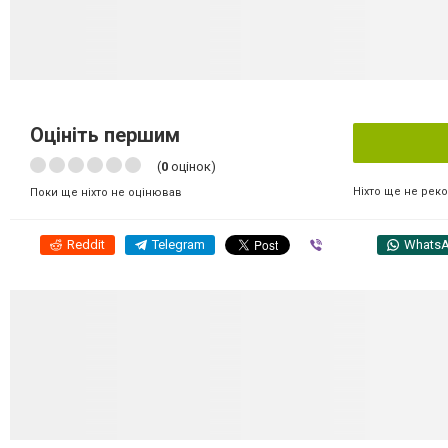
Оцініть першим
(
0
оцінок)
Ніхто ще не рек
Поки ще ніхто не оцінював
Reddit
Telegram
Viber
Whats