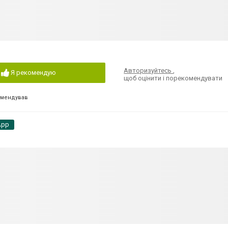
Авторизуйтесь
,
Я рекомендую
щоб оцінити і порекомендувати
омендував
App