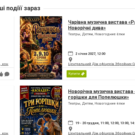
ші подіїї зараз
Чарівна музична вистава «Р
Новорічні дива»
Театры, Детям, Новогодние ёлки
2 січня 2027, 12:00
, концертний зал
Центральний Дім офіцерів Збройних Си
Купити
Новорічна музична вистава 
горішки для Попелюшки»
Театры, Детям, Новогодние ёлки
19 - 20 грудня, 11:00, 12:00, 13:00, 14
, концертний зал
Центральний Дім офіцерів Збройних Си