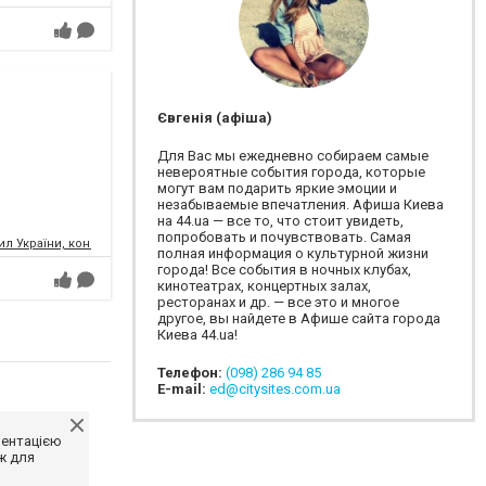
Євгенія (афіша)
Для Вас мы ежедневно собираем самые
невероятные события города, которые
могут вам подарить яркие эмоции и
незабываемые впечатления. Афиша Киева
на 44.ua — все то, что стоит увидеть,
попробовать и почувствовать. Самая
л України, концертний зал
полная информация о культурной жизни
города! Все события в ночных клубах,
кинотеатрах, концертных залах,
ресторанах и др. — все это и многое
другое, вы найдете в Афише сайта города
Киева 44.ua!
Телефон:
(098) 286 94 85
E-mail:
ed@citysites.com.ua
ментацією
ж для