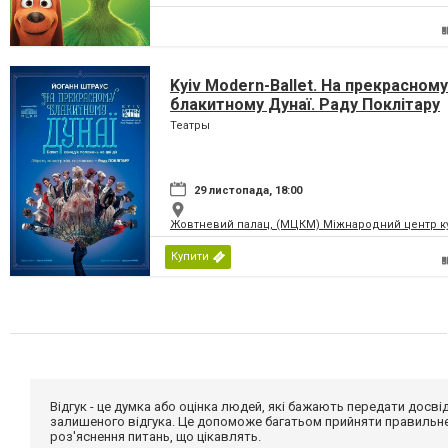
Kyiv Modern-Ballet. На прекрасному
блакитному Дунаї. Раду Поклітару
Театры
29 листопада, 18:00
Жовтневий палац, (МЦКМ) Міжнародний центр кул
Купити
Відгук - це думка або оцінка людей, які бажають передати дос
залишеного відгука. Це допоможе багатьом прийняти правильне 
роз'яснення питань, що цікавлять.