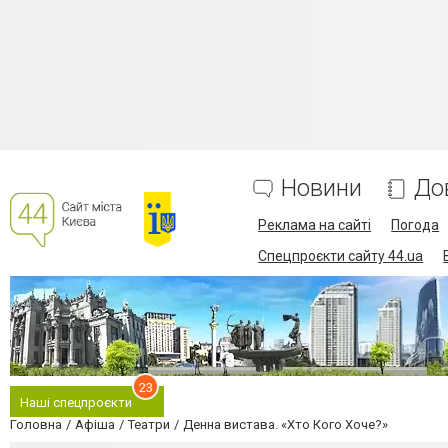
Новини
До
Реклама на сайті
Погода
Спецпроєкти сайту 44.ua
23
Наші спецпроєкти
Головна
Афіша
Театри
Денна вистава. «Хто Кого Хоче?»