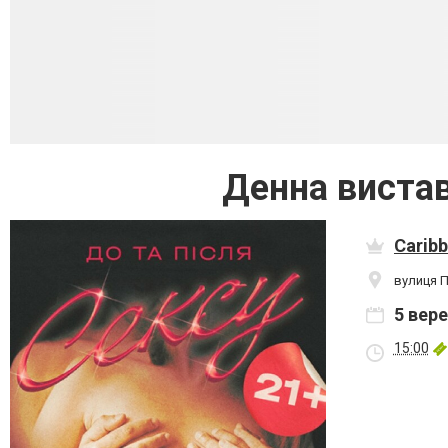
Денна вистав
Caribb
вулиця 
5 вер
15:00