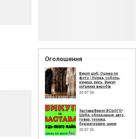
Оголошення
Викуп шуб, Оцінка по
фото | Норка, соболь,
куница, рись. Викуп
хутряних виробів
20.07.26
Застава/Викуп ВСЬОГО!
Шуби, обладнання, авто,
товар, техніка,
будматеріали, шини
20.07.26