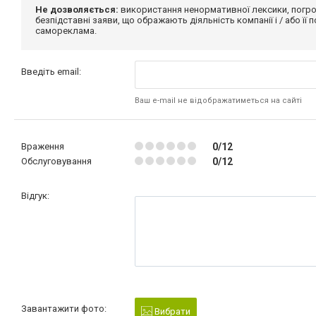
Не дозволяється:
використання ненормативної лексики, погро
безпідставні заяви, що ображають діяльність компанії і / або її
самореклама.
Введіть email:
Ваш e-mail не відображатиметься на сайті
Враження
0/12
Обслуговування
0/12
Відгук:
Завантажити фото:
Вибрати