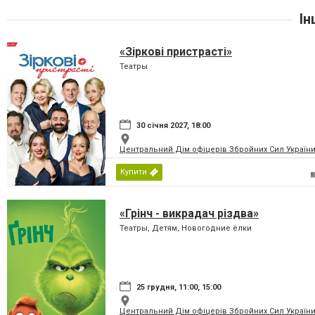
Ін
«Зіркові пристрасті»
Театры
30 січня 2027, 18:00
Центральний Дім офіцерів Збройних Сил України
Купити
«Грінч - викрадач різдва»
Театры, Детям, Новогодние ёлки
25 грудня, 11:00, 15:00
Центральний Дім офіцерів Збройних Сил України