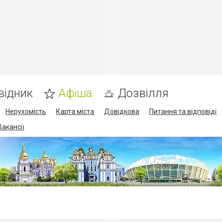
відник
Афіша
Дозвілля
Нерухомість
Карта міста
Довідкова
Питання та відповіді
Вакансії