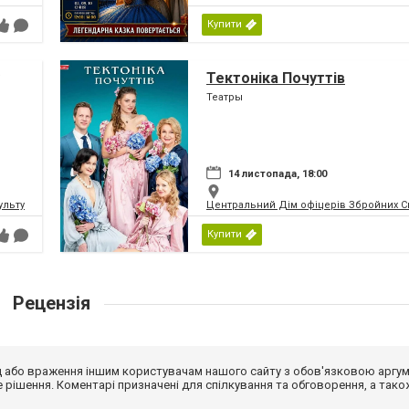
Купити
Тектоніка Почуттів
Театры
14 листопада, 18:00
ьтури і мистецтв Федерації профспілок України
Центральний Дім офіцерів Збройних Си
Купити
Рецензія
від або враження іншим користувачам нашого сайту з обов'язковою аргу
рішення. Коментарі призначені для спілкування та обговорення, а тако