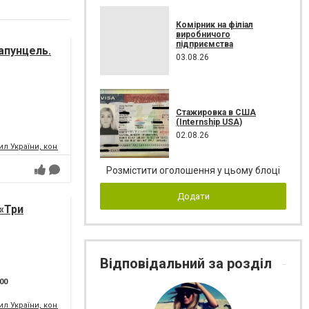
Комірник на філіал
виробничого
підприємства
апунцель.
03.08.26
Стажировка в США
(Internship USA)
02.08.26
л України, концертний зал
Розмістити оголошення у цьому блоці
Додати
«Три
Відповідальний за розділ
:00
л України, концертний зал