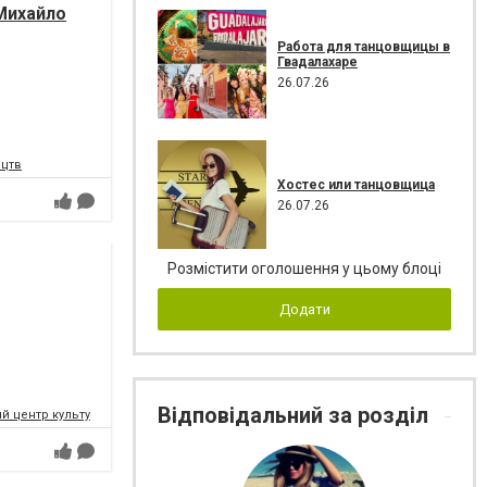
Михайло
Работа для танцовщицы в
Гвадалахаре
26.07.26
ецтв
Хостес или танцовщица
26.07.26
Розмістити оголошення у цьому блоці
Додати
Відповідальний за розділ
 центр культури і мистецтв Федерації профспілок України