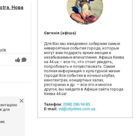
tra. Нова
Євгенія (афіша)
Для Вас мы ежедневно собираем самые
невероятные события города, которые
ецтв
могут вам подарить яркие эмоции и
незабываемые впечатления. Афиша Киева
на 44.ua — все то, что стоит увидеть,
попробовать и почувствовать. Самая
полная информация о культурной жизни
города! Все события в ночных клубах,
кинотеатрах, концертных залах,
ресторанах и др. — все это и многое
другое, вы найдете в Афише сайта города
Киева 44.ua!
Телефон:
(098) 286 94 85
ментацією
E-mail:
ed@citysites.com.ua
ж для
ми;