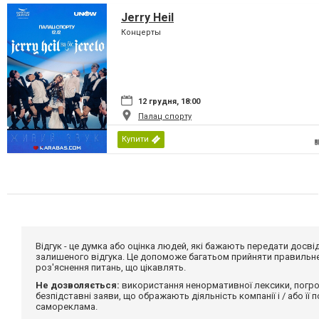
Jerry Heil
Концерты
12 грудня, 18:00
Палац спорту
Купити
Відгук - це думка або оцінка людей, які бажають передати дос
залишеного відгука. Це допоможе багатьом прийняти правильне 
роз'яснення питань, що цікавлять.
Не дозволяється:
використання ненормативної лексики, погро
безпідставні заяви, що ображають діяльність компанії і / або її
самореклама.