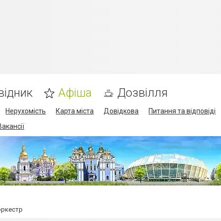
відник
Афіша
Дозвілля
Нерухомість
Карта міста
Довідкова
Питання та відповіді
Вакансії
оркестр