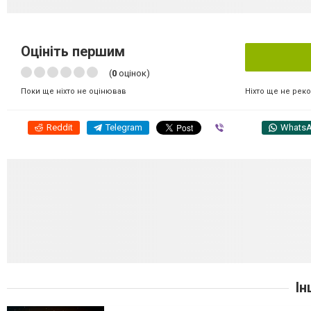
Оцініть першим
(
0
оцінок)
Ніхто ще не рек
Поки ще ніхто не оцінював
Reddit
Telegram
Viber
Whats
Ін