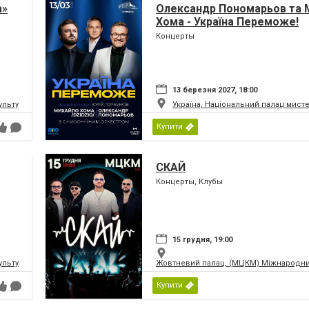
а»
Олександр Пономарьов та 
Хома - Україна Переможе!
Концерты
13 березня 2027, 18:00
ьтури і мистецтв Федерації профспілок України
Україна, Національний палац мист
Купити
СКАЙ
Концерты, Клубы
15 грудня, 19:00
ьтури і мистецтв Федерації профспілок України
Жовтневий палац, (МЦКМ) Міжнародний
Купити