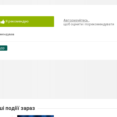
Авторизуйтесь
,
Я рекомендую
щоб оцінити і порекомендувати
омендував
App
ші подіїї зараз