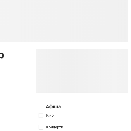
р
Афіша
Кіно
Концерти