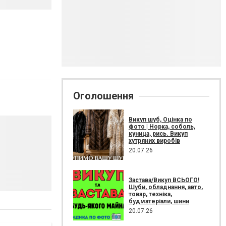
Оголошення
Викуп шуб, Оцінка по
фото | Норка, соболь,
куница, рись. Викуп
хутряних виробів
20.07.26
Застава/Викуп ВСЬОГО!
Шуби, обладнання, авто,
товар, техніка,
будматеріали, шини
20.07.26