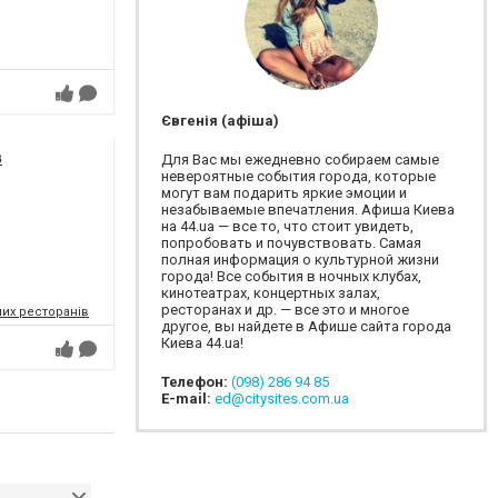
Євгенія (афіша)
в
Для Вас мы ежедневно собираем самые
невероятные события города, которые
могут вам подарить яркие эмоции и
незабываемые впечатления. Афиша Киева
на 44.ua — все то, что стоит увидеть,
попробовать и почувствовать. Самая
полная информация о культурной жизни
города! Все события в ночных клубах,
кинотеатрах, концертных залах,
ресторанах и др. — все это и многое
их ресторанів
другое, вы найдете в Афише сайта города
Киева 44.ua!
Телефон:
(098) 286 94 85
E-mail:
ed@citysites.com.ua