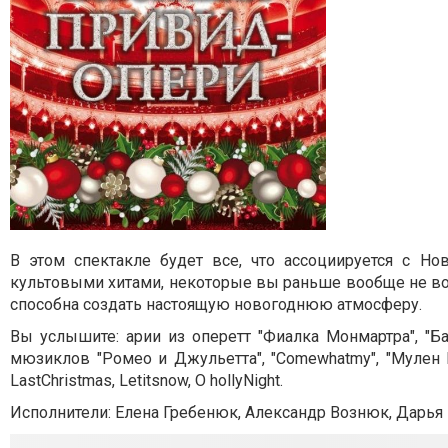
В этом спектакле будет все, что ассоциируется с 
культовыми хитами, некоторые вы раньше вообще не вос
способна создать настоящую новогоднюю атмосферу.
Вы услышите: арии из оперетт "Фиалка Монмартра", "Ба
мюзиклов "Ромео и Джульетта", "Comewhatmy", "Мулен Р
LastChristmas, Letitsnow, O hollyNight.
Исполнители: Елена Гребенюк, Александр Вознюк, Дарья