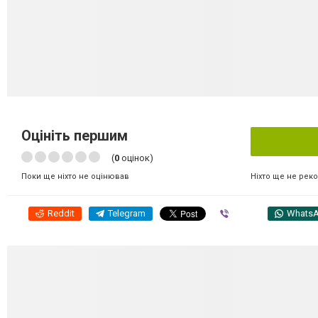
Оцініть першим
(
0
оцінок)
Ніхто ще не рек
Поки ще ніхто не оцінював
Reddit
Telegram
Viber
Whats