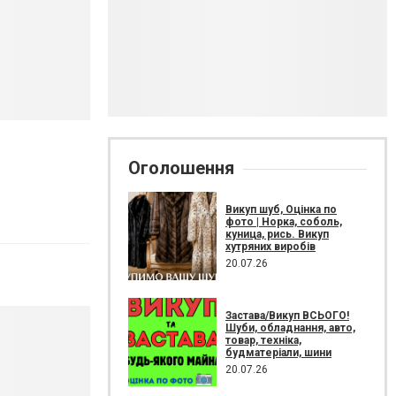
Оголошення
Викуп шуб, Оцінка по
фото | Норка, соболь,
куница, рись. Викуп
хутряних виробів
20.07.26
Застава/Викуп ВСЬОГО!
Шуби, обладнання, авто,
товар, техніка,
будматеріали, шини
20.07.26