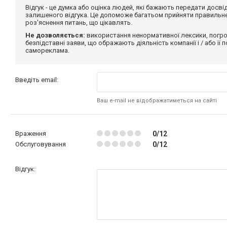
Відгук - це думка або оцінка людей, які бажають передати дос
залишеного відгука. Це допоможе багатьом прийняти правильне 
роз'яснення питань, що цікавлять.
Не дозволяється:
використання ненормативної лексики, погро
безпідставні заяви, що ображають діяльність компанії і / або її
самореклама.
Введіть email:
Ваш e-mail не відображатиметься на сайті
Враження
0/12
Обслуговування
0/12
Відгук: