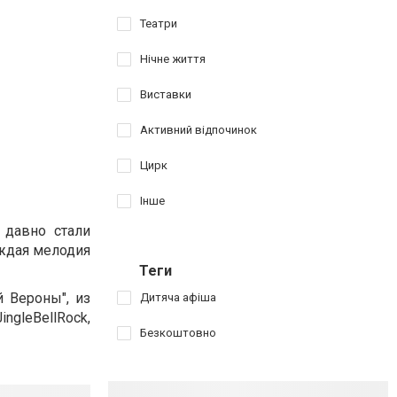
Театри
Нічне життя
Виставки
Активний відпочинок
Цирк
Інше
 давно стали
аждая мелодия
Теги
й Вероны", из
Дитяча афіша
ngleBellRock,
Безкоштовно