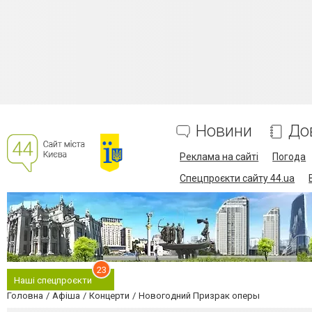
Новини
До
Реклама на сайті
Погода
Спецпроєкти сайту 44.ua
23
Наші спецпроєкти
Головна
Афіша
Концерти
Новогодний Призрак оперы