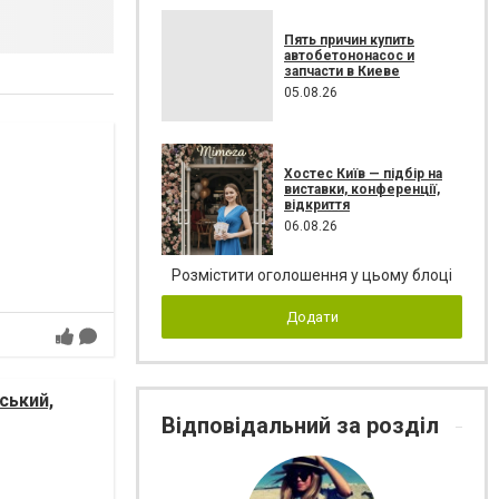
Пять причин купить
автобетононасос и
запчасти в Киеве
05.08.26
Хостес Київ — підбір на
виставки, конференції,
відкриття
06.08.26
Розмістити оголошення у цьому блоці
Додати
ський,
Відповідальний за розділ