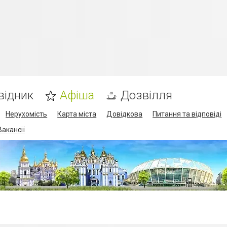
відник
Афіша
Дозвілля
Нерухомість
Карта міста
Довідкова
Питання та відповіді
Вакансії