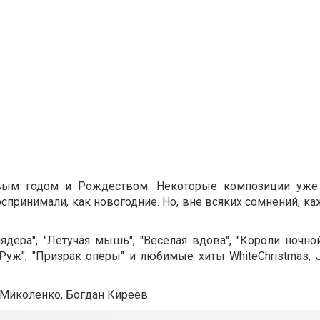
Новым годом и Рождеством. Некоторые композиции уже
принимали, как новогодние. Но, вне всяких сомнений, к
ядера", "Летучая мышь", "Веселая вдова", "Короли ночно
уж", "Призрак оперы" и любимые хиты WhiteChristmas, Ji
 Миколенко, Богдан Киреев.