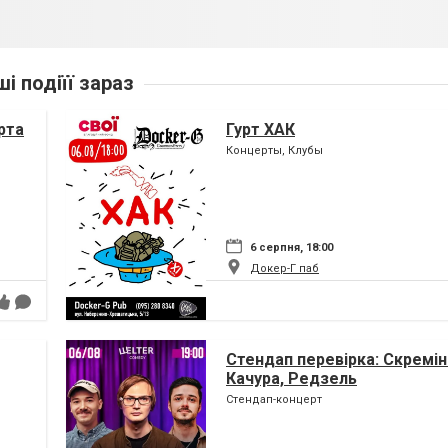
ші подіїї зараз
рта
Гурт ХАК
Концерты, Клубы
6 серпня, 18:00
Докер-Г паб
Стендап перевірка: Скремін
Качура, Редзель
Стендап-концерт