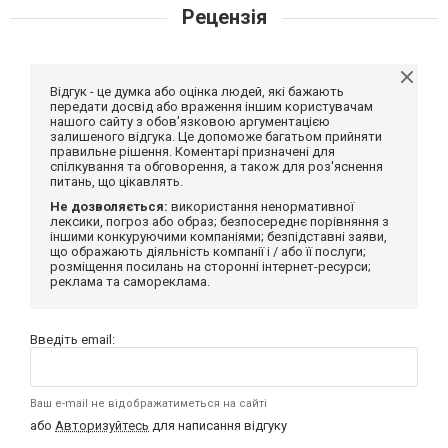
Рецензія
Відгук - це думка або оцінка людей, які бажають
передати досвід або враження іншим користувачам
нашого сайту з обов'язковою аргументацією
залишеного відгука. Це допоможе багатьом прийняти
правильне рішення. Коментарі призначені для
спілкування та обговорення, а також для роз'яснення
питань, що цікавлять.
Не дозволяється:
використання ненормативної
лексики, погроз або образ; безпосереднє порівняння з
іншими конкуруючими компаніями; безпідставні заяви,
що ображають діяльність компанії і / або її послуги;
розміщення посилань на сторонні інтернет-ресурси;
реклама та самореклама.
Введіть email:
Ваш e-mail не відображатиметься на сайті
або
Авторизуйтесь
для написання відгуку