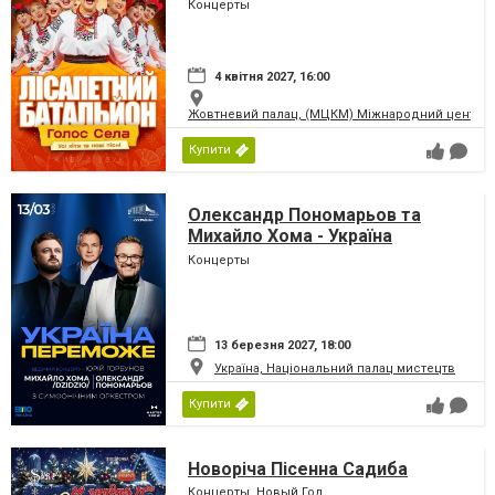
Концерты
4 квітня 2027, 16:00
Жовтневий палац, (МЦКМ) Міжнародний центр кул
Купити
Олександр Пономарьов та
Михайло Хома - Україна
Переможе!
Концерты
13 березня 2027, 18:00
Україна, Національний палац мистецтв
Купити
Новоріча Пісенна Садиба
Концерты, Новый Год