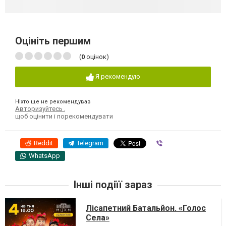
Оцініть першим
(
0
оцінок)
Я рекомендую
Ніхто ще не рекомендував
Авторизуйтесь
,
щоб оцінити і порекомендувати
Reddit
Telegram
Viber
WhatsApp
Інші подіїї зараз
Лісапетний Батальйон. «Голос
Села»