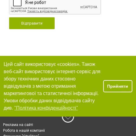
Відправити
Цей сайт використовує «cookies». Також
веб-сайт використовує інтернет-сервіс для
збору технічних даних стосовно
відвідувачів з метою отримання
Прийняти
маркетингової та статистичної інформації.
Умови обробки даних відвідувачів сайту
див.
"Політика конфіденційності"
Реклама на сайті
Робота в нашій компанії