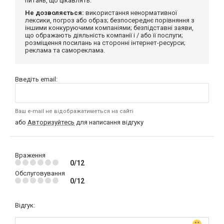
питань, що цікавлять.
Не дозволяється:
використання ненормативної
лексики, погроз або образ; безпосереднє порівняння з
іншими конкуруючими компаніями; безпідставні заяви,
що ображають діяльність компанії і / або її послуги;
розміщення посилань на сторонні інтернет-ресурси;
реклама та самореклама.
Введіть email:
Ваш e-mail не відображатиметься на сайті
або
Авторизуйтесь
для написання відгуку
Враження
0/12
Обслуговування
0/12
Відгук: