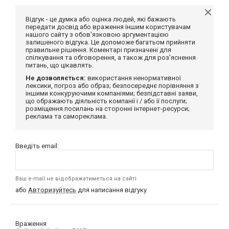
Відгук - це думка або оцінка людей, які бажають
передати досвід або враження іншим користувачам
нашого сайту з обов'язковою аргументацією
залишеного відгука. Це допоможе багатьом прийняти
правильне рішення. Коментарі призначені для
спілкування та обговорення, а також для роз'яснення
питань, що цікавлять.
Не дозволяється:
використання ненормативної
лексики, погроз або образ; безпосереднє порівняння з
іншими конкуруючими компаніями; безпідставні заяви,
що ображають діяльність компанії і / або її послуги;
розміщення посилань на сторонні інтернет-ресурси;
реклама та самореклама.
Введіть email:
Ваш e-mail не відображатиметься на сайті
або
Авторизуйтесь
для написання відгуку
Враження