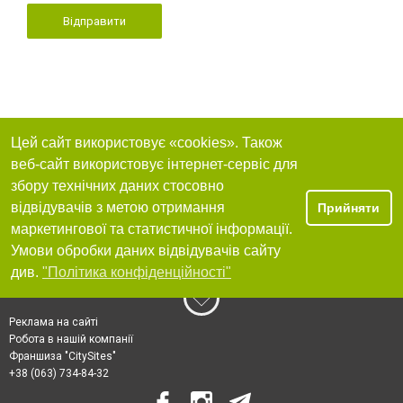
Відправити
Цей сайт використовує «cookies». Також
веб-сайт використовує інтернет-сервіс для
збору технічних даних стосовно
відвідувачів з метою отримання
Прийняти
маркетингової та статистичної інформації.
Умови обробки даних відвідувачів сайту
див.
"Політика конфіденційності"
Реклама на сайті
Робота в нашій компанії
Франшиза "CitySites"
+38 (063) 734-84-32