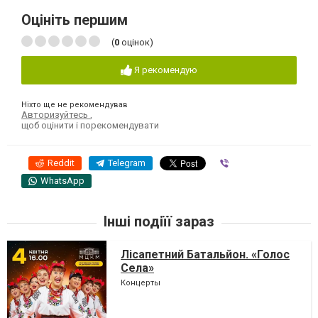
Оцініть першим
(
0
оцінок)
Я рекомендую
Ніхто ще не рекомендував
Авторизуйтесь
,
щоб оцінити і порекомендувати
Reddit
Telegram
Viber
WhatsApp
Інші подіїї зараз
Лісапетний Батальйон. «Голос
Села»
Концерты