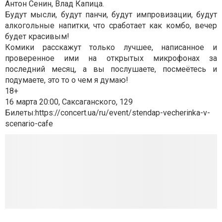
Антон Сенин, Влад Капица.
Будут мысли, будут панчи, будут импровизации, будут
алкогольные напитки, что сработает как комбо, вечер
будет красивым!
Комики расскажут только лучшее, написанное и
проверенное ими на открытых микрофонах за
последний месяц, а вы послушаете, посмеётесь и
подумаете, это то о чем я думаю!
18+
16 марта 20:00, Саксаганского, 129
Билеты:https://concert.ua/ru/event/stendap-vecherinka-v-
scenario-cafe