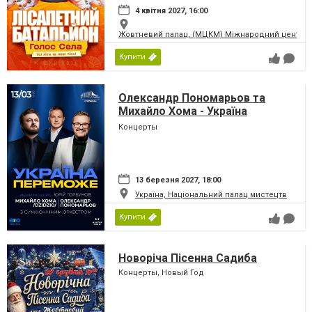
4 квітня 2027, 16:00
Жовтневий палац, (МЦКМ) Міжнародний центр кул
Купити
Олександр Пономарьов та
Михайло Хома - Україна
Переможе!
Концерты
13 березня 2027, 18:00
Україна, Національний палац мистецтв
Купити
Новоріча Пісенна Садиба
Концерты, Новый Год