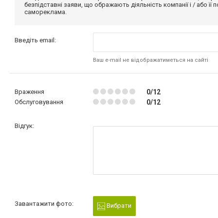
безпідставні заяви, що ображають діяльність компанії і / або її
самореклама.
Введіть email:
Ваш e-mail не відображатиметься на сайті
Враження
0/12
Обслуговування
0/12
Відгук:
Завантажити фото:
Вибрати