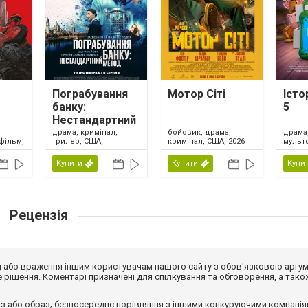
Пограбування
Мотор Сіті
Істо
банку:
5
Нестандартний
метод
драма, кримінал,
драма,
бойовик, драма,
фільм,
трилер, США,
мульт
кримінал, США, 2026
ика,
Великобританія,
сімейн
Ірландія, 2026
США, 
Купити
Купити
Купи
Рецензія
від або враження іншим користувачам нашого сайту з обов'язковою аргу
рішення. Коментарі призначені для спілкування та обговорення, а тако
з або образ; безпосереднє порівняння з іншими конкуруючими компанія