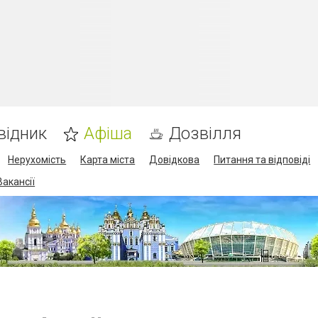
відник
Афіша
Дозвілля
Нерухомість
Карта міста
Довідкова
Питання та відповіді
Вакансії