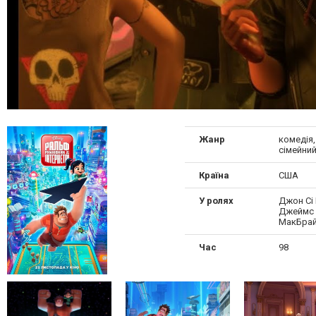
Жанр
комедія,
сімейний
Країна
США
У ролях
Джон Сі 
Джеймс 
МакБра
Час
98