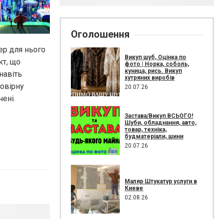
Оголошення
ер для нього
Викуп шуб, Оцінка по
кт, що
фото | Норка, соболь,
куница, рись. Викуп
навіть
хутряних виробів
мовірну
20.07.26
чені.
Застава/Викуп ВСЬОГО!
Шуби, обладнання, авто,
товар, техніка,
будматеріали, шини
20.07.26
Маляр Штукатур услуги в
Киеве
02.08.26