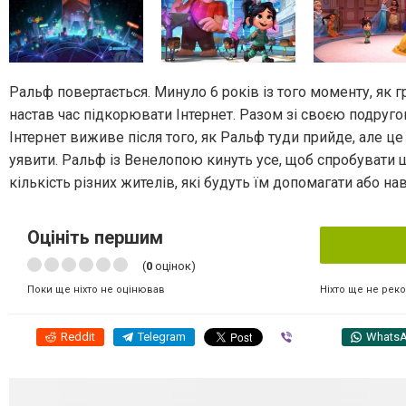
Ральф повертається. Минуло 6 років із того моменту, як 
настав час підкорювати Інтернет. Разом зі своєю подруг
Інтернет виживе після того, як Ральф туди прийде, але ц
уявити. Ральф із Венелопою кинуть усе, щоб спробувати 
кількість різних жителів, які будуть їм допомагати або на
Оцініть першим
(
0
оцінок)
Ніхто ще не рек
Поки ще ніхто не оцінював
Reddit
Telegram
Viber
Whats