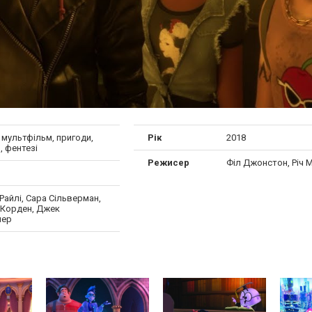
 мультфільм, пригоди,
Рік
2018
, фентезі
Режисер
Філ Джонстон, Річ 
Райлі, Сара Сільверман,
Корден, Джек
йер