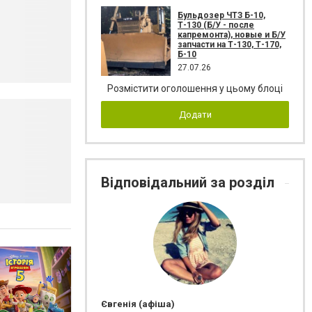
Бульдозер ЧТЗ Б-10,
Т-130 (Б/У - после
капремонта), новые и Б/У
запчасти на Т-130, Т-170,
Б-10
27.07.26
Розмістити оголошення у цьому блоці
Додати
Відповідальний за розділ
Євгенія (афіша)