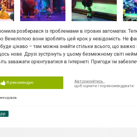
громила розбирався із проблемами в ігрових автоматах. Теп
ою Венелопою вони зроблять цей крок у невідомість. Не фа
е буде цікаво – там можна знайти стільки всього, що важко 
щось нове. Друзі зустрінуть у цьому безмежному світі ней
віть заважати орієнтуватися в Інтернеті. Пригоди їм забезпе
Авторизуйтесь
,
Я рекомендую
щоб оцінити і порекомендувати
омендував
App