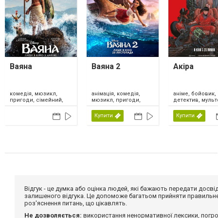
Ваяна
Ваяна 2
Акіра
комедія, мюзикл,
анімація, комедія,
аніме, бойовик,
пригоди, сімейний,
мюзикл, пригоди,
детектив, мульт
США, Нова Зеландія,
сімейний, США,
трилер, фантаст
2026
Канада, 2024
Японія, 2026
Купити
Купити
Відгук - це думка або оцінка людей, які бажають передати дос
залишеного відгука. Це допоможе багатьом прийняти правильне 
роз'яснення питань, що цікавлять.
Не дозволяється:
використання ненормативної лексики, погро