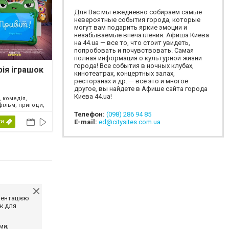
Для Вас мы ежедневно собираем самые
невероятные события города, которые
могут вам подарить яркие эмоции и
незабываемые впечатления. Афиша Киева
на 44.ua — все то, что стоит увидеть,
попробовать и почувствовать. Самая
полная информация о культурной жизни
города! Все события в ночных клубах,
рія іграшок
кинотеатрах, концертных залах,
ресторанах и др. — все это и многое
другое, вы найдете в Афише сайта города
Киева 44.ua!
 комедія,
фільм, пригоди,
ий, фентезі,
Телефон:
(098) 286 94 85
2026
ти
E-mail:
ed@citysites.com.ua
ментацією
ж для
ми;