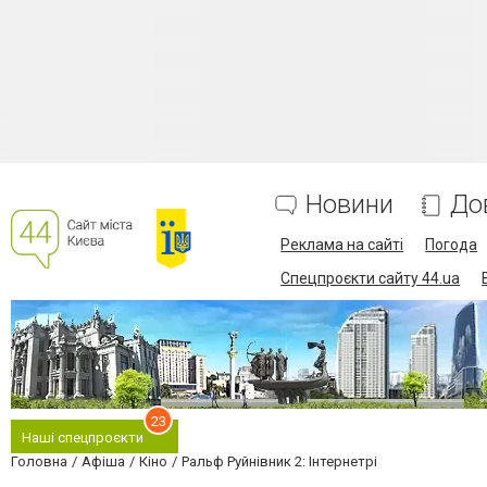
Новини
До
Реклама на сайті
Погода
Спецпроєкти сайту 44.ua
23
Наші спецпроєкти
Головна
Афіша
Кіно
Ральф Руйнівник 2: Інтернетрі