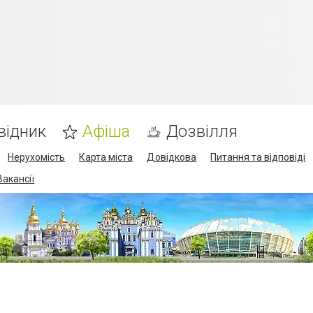
відник
Афіша
Дозвілля
Нерухомість
Карта міста
Довідкова
Питання та відповіді
Вакансії