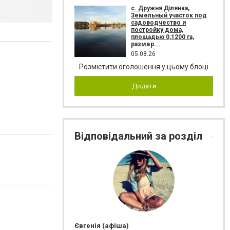
с. Дружня Ділянка,
Земельный участок под
садоводчество и
постройку дома,
площадью 0,1200 га,
размер...
05.08.26
Розмістити оголошення у цьому блоці
Додати
Відповідальний за розділ
Євгенія (афіша)