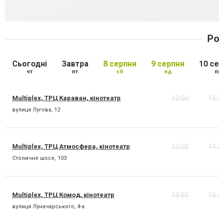
Ро
Сьогодні
Завтра
8 серпня
9 серпня
10 с
чт
пт
сб
нд
п
Multiplex, ТРЦ Караван, кінотеатр
12:00
15:
вулиця Лугова, 12
Multiplex, ТРЦ Атмосфера, кінотеатр
12:00
14:
Столичне шосе, 103
Multiplex, ТРЦ Комод, кінотеатр
13:50
19:
вулиця Луначарського, 4-а