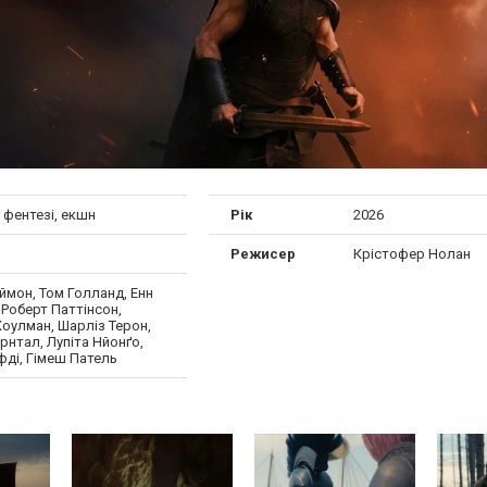
 фентезі, екшн
Рік
2026
Режисер
Крістофер Нолан
ймон, Том Голланд, Енн
 Роберт Паттінсон,
оулман, Шарліз Терон,
нтал, Лупіта Нйонґо,
фді, Гімеш Патель