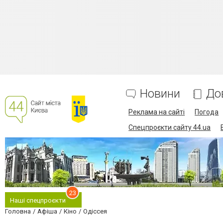
Новини
До
Реклама на сайті
Погода
Спецпроєкти сайту 44.ua
23
Наші спецпроєкти
Головна
Афіша
Кіно
Одіссея