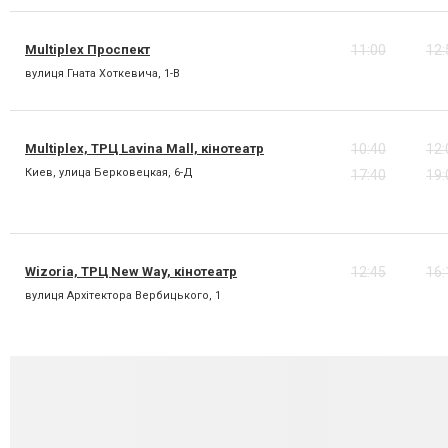
Multiplex Проспект
11:00
12:
вулиця Гната Хоткевича, 1-В
Multiplex, ТРЦ Lavina Mall, кінотеатр
10:40
12:
Киев, улица Берковецкая, 6-Д
17:40
19:
Wizoria, ТРЦ New Way, кінотеатр
12:45
16:
вулиця Архітектора Вербицького, 1