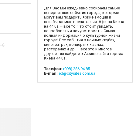
Для Вас мы ежедневно собираем самые
невероятные события города, которые
могут вам подарить яркие эмоции и
незабываемые впечатления. Афиша Киева
на 44.ua — все то, что стоит увидеть,
попробовать и почувствовать. Самая
полная информация о культурной жизни
города! Все события в ночных клубах,
кинотеатрах, концертных залах,
:10
ресторанах и др. — все это и многое
другое, вы найдете в Афише сайта города
Киева 44.ua!
Телефон:
(098) 286 94 85
E-mail:
ed@citysites.com.ua