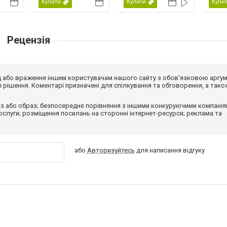
Купити
Купити
Купи
Рецензія
від або враження іншим користувачам нашого сайту з обов'язковою аргу
рішення. Коментарі призначені для спілкування та обговорення, а тако
з або образ; безпосереднє порівняння з іншими конкуруючими компанія
 послуги; розміщення посилань на сторонні інтернет-ресурси; реклама та
або
Авторизуйтесь
для написання відгуку