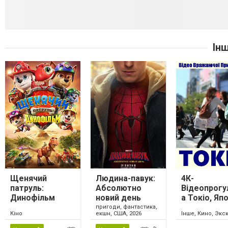
Ін
Щенячий
Людина-павук:
4К-
патруль:
Абсолютно
Відеопрогу
Динофільм
новий день
а Токіо, Япо
пригоди, фантастика,
Кіно
екшн, США, 2026
Інше, Кино, Экс