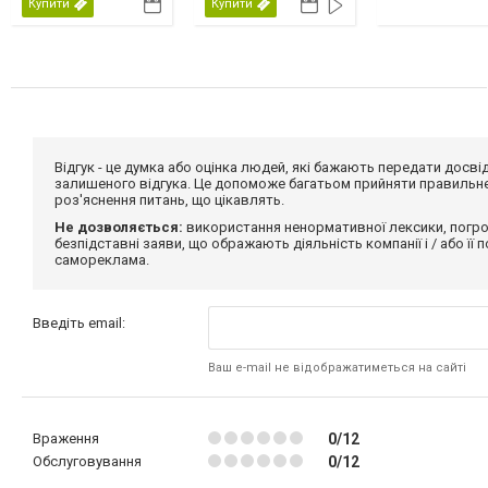
Купити
Купити
Відгук - це думка або оцінка людей, які бажають передати дос
залишеного відгука. Це допоможе багатьом прийняти правильне 
роз'яснення питань, що цікавлять.
Не дозволяється:
використання ненормативної лексики, погро
безпідставні заяви, що ображають діяльність компанії і / або її
самореклама.
Введіть email:
Ваш e-mail не відображатиметься на сайті
Враження
0/12
Обслуговування
0/12