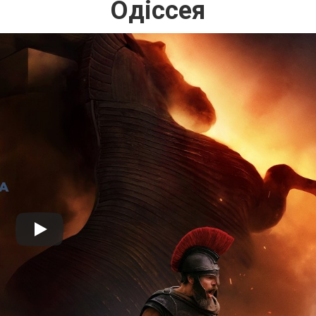
Одіссея