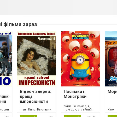
ші фільми зараз
Відео-галерея:
Посіпаки і
Мор
лянк
кращі
Монстряки
нія
імпресіоністи
світу. Частина 1
анімація, комедія,
пригоди, сімейний,
курсии
Інше, Кино, Выставки
Кіно
США, 2026