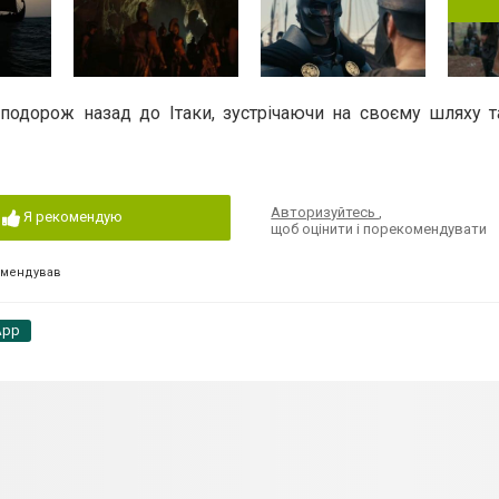
подорож назад до Ітаки, зустрічаючи на своєму шляху та
Авторизуйтесь
,
Я рекомендую
щоб оцінити і порекомендувати
омендував
App