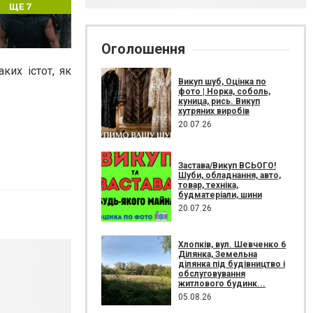
ЩЕ 7
Оголошення
ких істот, як
Викуп шуб, Оцінка по
фото | Норка, соболь,
куница, рись. Викуп
хутряних виробів
20.07.26
Застава/Викуп ВСЬОГО!
Шуби, обладнання, авто,
товар, техніка,
будматеріали, шини
20.07.26
Хлопків, вул. Шевченко 6
Ділянка, Земельна
ділянка під будівництво і
обслуговування
житлового будинк...
05.08.26