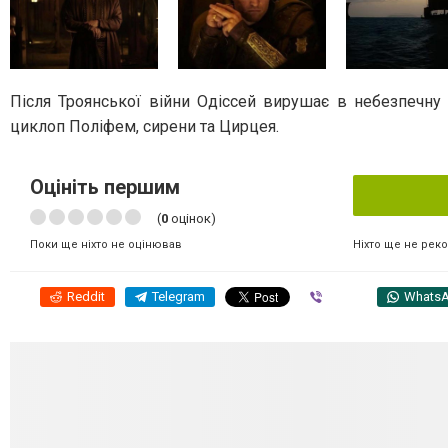
Після Троянської війни Одіссей вирушає в небезпечну 
циклоп Поліфем, сирени та Цирцея.
Оцініть першим
(
0
оцінок)
Ніхто ще не рек
Поки ще ніхто не оцінював
Reddit
Telegram
Viber
Whats