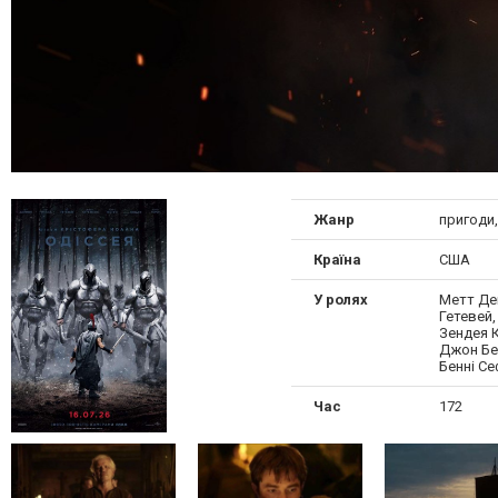
Жанр
пригоди,
Країна
США
У ролях
Метт Де
Гетевей,
Зендея К
Джон Бер
Бенні Се
Час
172