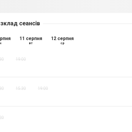
зклад сеансів
ерпня
11 серпня
12 серпня
н
вт
ср
30
19:00
30
15:30
19:00
20