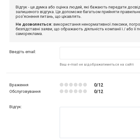
Відгук - це думка або оцінка людей, які бажають передати дос
залишеного відгука. Це допоможе багатьом прийняти правильне 
роз'яснення питань, що цікавлять.
Не дозволяється:
використання ненормативної лексики, погро
безпідставні заяви, що ображають діяльність компанії і / або її
самореклама.
Введіть email:
Ваш e-mail не відображатиметься на сайті
Враження
0/12
Обслуговування
0/12
Відгук: