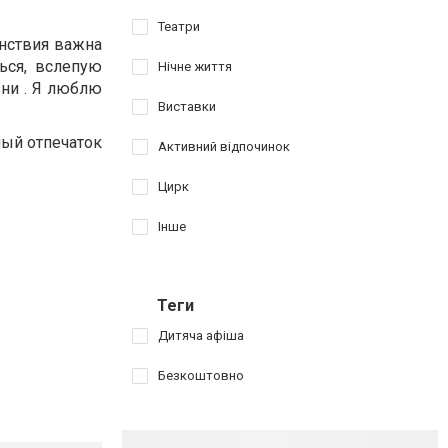
Театри
анствия важна
ься, вслепую
Нічне життя
зни . Я люблю
Виставки
ный отпечаток
Активний відпочинок
Цирк
Інше
Теги
Дитяча афіша
Безкоштовно