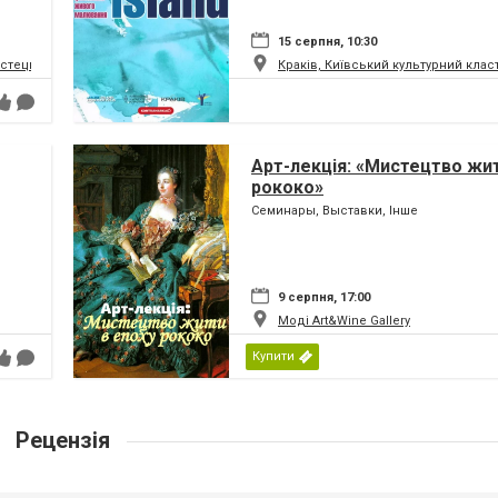
15 серпня, 10:30
истецький та музейний комплекс
Краків, Київський культурний клас
Арт-лекція: «Мистецтво жит
рококо»
Семинары, Выставки, Інше
9 серпня, 17:00
Моді Art&Wine Gallery
Купити
Рецензія