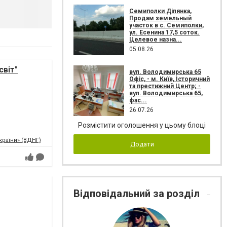
Семиполки Ділянка,
Продам земельный
участок в с. Семиполки,
ул. Есенина 17,5 соток.
Целевое назна...
05.08.26
світ"
вул. Володимирська 65
Офіс, - м. Київ, Історичний
та престижний Центр; -
вул. Володимирська 65,
фас...
26.07.26
Розмістити оголошення у цьому блоці
країни» (ВДНГ)
Додати
Відповідальний за розділ