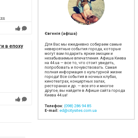
тер
Євгенія (афіша)
Для Вас мы ежедневно собираем самые
и в епоху
невероятные события города, которые
могут вам подарить яркие эмоции и
незабываемые впечатления. Афиша Киева
на 44.ua — все то, что стоит увидеть,
попробовать и почувствовать. Самая
полная информация о культурной жизни
города! Все события в ночных клубах,
кинотеатрах, концертных залах,
ресторанах и др. — все это и многое
другое, вы найдете в Афише сайта города
Киева 44.ua!
Телефон:
(098) 286 94 85
E-mail:
ed@citysites.com.ua