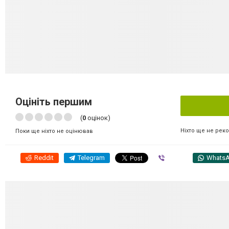
Оцініть першим
(
0
оцінок)
Ніхто ще не рек
Поки ще ніхто не оцінював
Reddit
Telegram
Viber
Whats