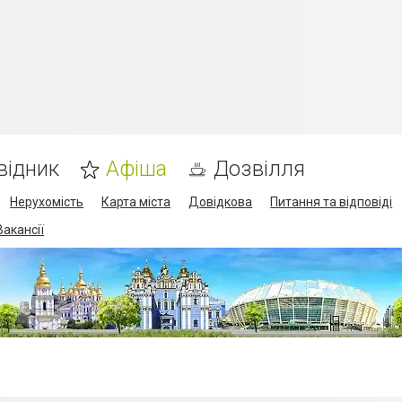
відник
Афіша
Дозвілля
Нерухомість
Карта міста
Довідкова
Питання та відповіді
Вакансії