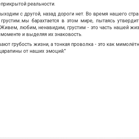
неприкрытой реальности.
ыходим с другой, назад дороги нет. Во время нашего стр
рустим..мы барахтается в этом мире, пытаясь утвердит
 Живем, любим, ненавидим, грустим - это часть нашей жи
 моменте и выделяя их знаковость.
ают грубость жизни, а тонкая проволка - это как мимолёт
царапины от наших эмоций."