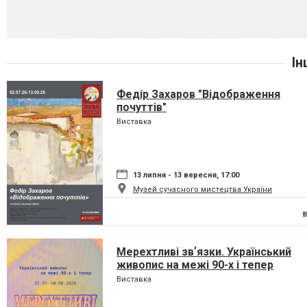
Ін
Федір Захаров "Відображення
почуттів"
Виставка
13 липня - 13 вересня, 17:00
Музей сучасного мистецтва України
Мерехтливі звʼязки. Український
живопис на межі 90-х і тепер
Виставка