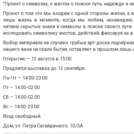
"Проект о символах, о жестах о поиске пути, надежде и 
Проект о том что мы входим с одной стороны жизни, а в
лишь жизнь в моменте, когда мы любим, ненавидим, г
читаем скрытые знаки и символы в поиске своего пути.
исследовать символику жестов, действий, фиксируя их в
Выбор материала не случаен: грубые арт-доски подчёркив
нашего века на скале бытия, оставляет в прошлом лишь 
Открытие — 12 августа в 15:00.
Продлится выставка до 12 сентября:
Пн-Чт — 14:00-23:00
Пт — 14:00-02:00
Сб — 14:00-02:00
Вс — 14:00-23:00
Вход свободный.
Дом, ул. Петра Сагайдачного, 10/5А