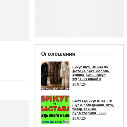
Оголошення
Викуп шуб, Оцінка по
фото | Норка, соболь,
куница, рись. Викуп
хутряних виробів
20.07.26
Застава/Викуп ВСЬОГО!
Шуби, обладнання, авто,
товар, техніка,
будматеріали, шини
20.07.26