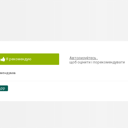
Авторизуйтесь
,
Я рекомендую
щоб оцінити і порекомендувати
омендував
App