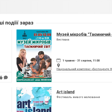
ші подіїї зараз
Музей мікробів "Таємничий 
Виставка
1 травня - 31 серпня, 11:00
Національний комплекс «Експоцентр У
Art island
Фестиваль живого малювання