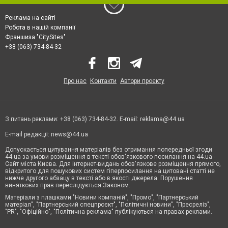
Реклама на сайті
Робота в нашій компанії
Франшиза "CitySites"
+38 (063) 734-84-32
Про нас
Контакти
Автори проєкту
З питань реклами: +38 (063) 734-84-32. E-mail:
reklama@44.ua
E-mail редакції:
news@44.ua
Допускається цитування матеріалів без отримання попередньої згоди
44.ua за умови розміщення в тексті обов'язкового посилання на 44.ua -
Сайт міста Києва. Для інтернет-видань обов'язкове розміщення прямого,
відкритого для пошукових систем гіперпосилання на цитовані статті не
нижче другого абзацу в тексті або в якості джерела. Порушення
виняткових прав переслідується Законом.
Матеріали з плашками "Новини компаній", "Промо", "Партнерський
матеріал", "Партнерський спецпроєкт", "Політичні новини", "Пресреліз",
"PR", "Офіційно", "Політична реклама" публікуються на правах реклами.