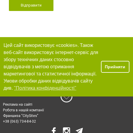
Відправити
Цей сайт використовує «cookies». Також
веб-сайт використовує інтернет-сервіс для
збору технічних даних стосовно
відвідувачів з метою отримання
Прийняти
маркетингової та статистичної інформації.
Умови обробки даних відвідувачів сайту
див.
"Політика конфіденційності"
Реклама на сайті
Робота в нашій компанії
Франшиза "CitySites"
+38 (063) 734-84-32