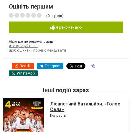
Оцініть першим
(
0
оцінок)
Я рекомендую
Ніхто ще не рекомендував
Авторизуйтесь
,
щоб оцінити і порекомендувати
Reddit
Telegram
Viber
WhatsApp
Інші подіїї зараз
Лісапетний Батальйон. «Голос
Села»
Концерты