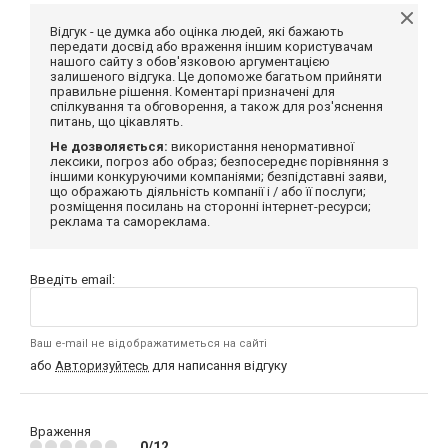
Відгук - це думка або оцінка людей, які бажають
передати досвід або враження іншим користувачам
нашого сайту з обов'язковою аргументацією
залишеного відгука. Це допоможе багатьом прийняти
правильне рішення. Коментарі призначені для
спілкування та обговорення, а також для роз'яснення
питань, що цікавлять.
Не дозволяється:
використання ненормативної
лексики, погроз або образ; безпосереднє порівняння з
іншими конкуруючими компаніями; безпідставні заяви,
що ображають діяльність компанії і / або її послуги;
розміщення посилань на сторонні інтернет-ресурси;
реклама та самореклама.
Введіть email:
Ваш e-mail не відображатиметься на сайті
або
Авторизуйтесь
для написання відгуку
Враження
0/12