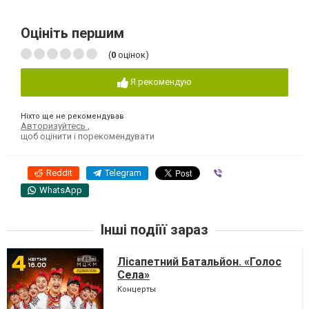
Оцініть першим
(
0
оцінок)
Я рекомендую
Ніхто ще не рекомендував
Авторизуйтесь
,
щоб оцінити і порекомендувати
Reddit
Telegram
Viber
WhatsApp
Інші подіїї зараз
Лісапетний Батальйон. «Голос
Села»
Концерты