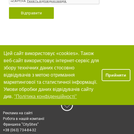
Відправити
Цей сайт використовує «cookies». Також
веб-сайт використовує інтернет-сервіс для
збору технічних даних стосовно
відвідувачів з метою отримання
Прийняти
маркетингової та статистичної інформації.
Умови обробки даних відвідувачів сайту
див.
"Політика конфіденційності"
Реклама на сайті
Робота в нашій компанії
Франшиза "CitySites"
+38 (063) 734-84-32