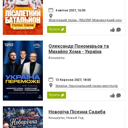
4 квітня 2027, 16:00
Жовтневий палац, (МЦКМ) Міжнародний центр кул
Купити
Олександр Пономарьов та
Михайло Хома - Україна
Переможе!
Концерты
13 березня 2027, 18:00
Україна, Національний палац мистецтв
Купити
Новоріча Пісенна Садиба
Концерты, Новый Год