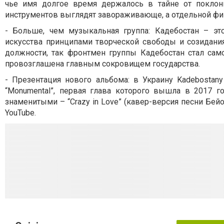
чье имя долгое время держалось в тайне от поклон
инструментов выглядят завораживающе, а отдельной фи
- Больше, чем музыкальная группа: Кадебостан – эт
искусства принципами творческой свободы и созидани
должности, так фронтмен группы Кадебостан стал сам
провозглашена главным сокровищем государства.
- Презентация нового альбома: в Украину Kadebosta
“Monumental”, первая глава которого вышла в 2017 г
знаменитыми – “Crazy in Love” (кавер-версия песни Бейон
YouTube.