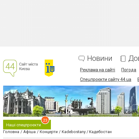
Новини
До
Реклама на сайті
Погода
Спецпроєкти сайту 44.ua
23
Наші спецпроєкти
Головна
Афіша
Концерти
Kadebostany / Кадебостан