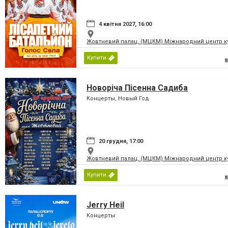
4 квітня 2027, 16:00
Жовтневий палац, (МЦКМ) Міжнародний центр кул
Купити
Новоріча Пісенна Садиба
Концерты, Новый Год
20 грудня, 17:00
Жовтневий палац, (МЦКМ) Міжнародний центр кул
Купити
Jerry Heil
Концерты