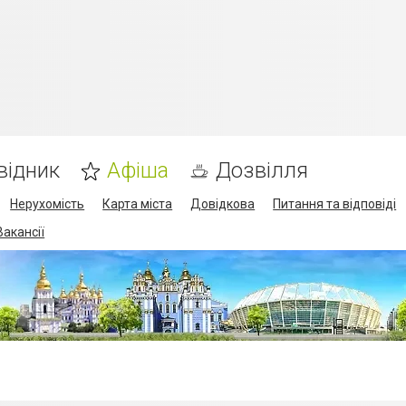
відник
Афіша
Дозвілля
Нерухомість
Карта міста
Довідкова
Питання та відповіді
Вакансії