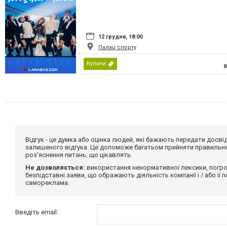
12 грудня, 18:00
Палац спорту
Купити
Відгук - це думка або оцінка людей, які бажають передати дос
залишеного відгука. Це допоможе багатьом прийняти правильне 
роз'яснення питань, що цікавлять.
Не дозволяється:
використання ненормативної лексики, погро
безпідставні заяви, що ображають діяльність компанії і / або її
самореклама.
Введіть email: