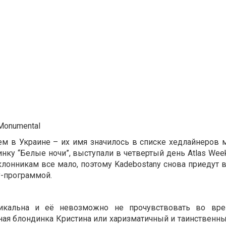
Monumental
тем в Украине – их имя значилось в списке хедлайнеров
нку “Белые ночи”, выступали в четвертый день Atlas Wee
лонникам все мало, поэтому Kadebostany снова приедут в
у-программой.
никальна и её невозможно не прочувствовать во вре
ная блондинка Кристина или харизматичный и таинственны