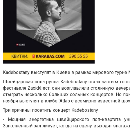
Kadebostany выступят в Киеве в рамках мирового турне 
Швейцарская поп-группа Kadebostany стала частым гос
фестиваля ZaxidФест, они возглавляли столичную вечери
отыграть несколько больших сольных концертов. Но пок
ноября выступят в клубе ‘Atlas с всемирно известной шо
Три причины посетить концерт Kadebostany
- Мощная энергетика швейцарского поп-квартета у
Заполненный зал ликует, когда на сцену выходят эпатаж