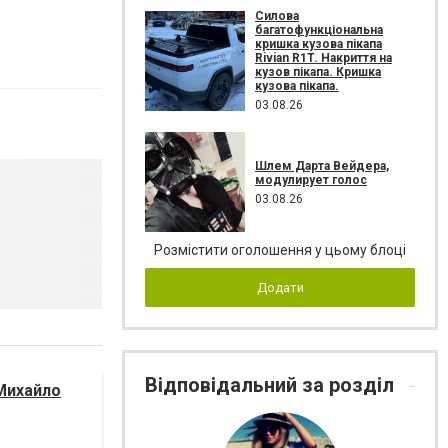
Силова
багатофункціональна
кришка кузова пікапа
Rivian R1T. Накриття на
кузов пікапа. Кришка
кузова пікапа.
03.08.26
Шлем Дарта Вейдера,
модулирует голос
03.08.26
Розмістити оголошення у цьому блоці
Додати
Відповідальний за розділ
Михайло