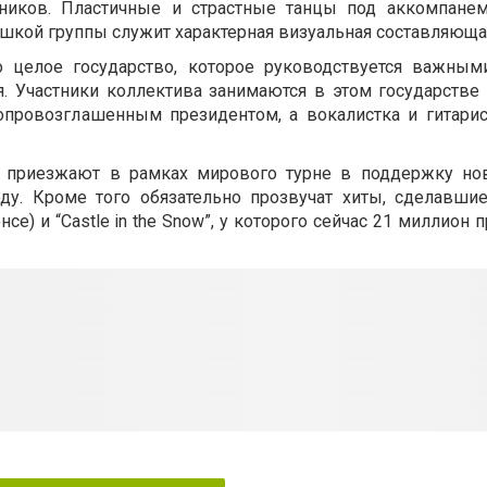
ников. Пластичные и страстные танцы под аккомпане
шкой группы служит характерная визуальная составляюща
о целое государство, которое руководствуется важны
я. Участники коллектива занимаются в этом государстве
опровозглашенным президентом, а вокалистка и гитарис
ny приезжают в рамках мирового турне в поддержку но
оду. Кроме того обязательно прозвучат хиты, сделавшие
се) и “Castle in the Snow”, у которого сейчас 21 миллион 