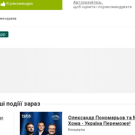
Авторизуйтесь
,
Я рекомендую
щоб оцінити і порекомендувати
омендував
App
ші подіїї зараз
а»
Олександр Пономарьов та 
Хома - Україна Переможе!
Концерты