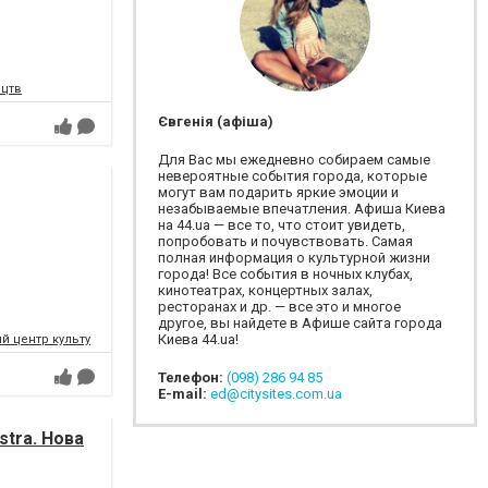
ецтв
Євгенія (афіша)
Для Вас мы ежедневно собираем самые
невероятные события города, которые
могут вам подарить яркие эмоции и
незабываемые впечатления. Афиша Киева
на 44.ua — все то, что стоит увидеть,
попробовать и почувствовать. Самая
полная информация о культурной жизни
города! Все события в ночных клубах,
кинотеатрах, концертных залах,
ресторанах и др. — все это и многое
другое, вы найдете в Афише сайта города
Киева 44.ua!
 центр культури і мистецтв Федерації профспілок України
Телефон:
(098) 286 94 85
E-mail:
ed@citysites.com.ua
tra. Нова