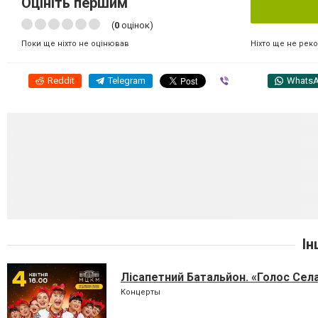
Оцініть першим
(
0
оцінок)
Ніхто ще не рек
Поки ще ніхто не оцінював
Reddit
Telegram
Viber
Whats
Ін
Лісапетний Батальйон. «Голос Сел
Концерты