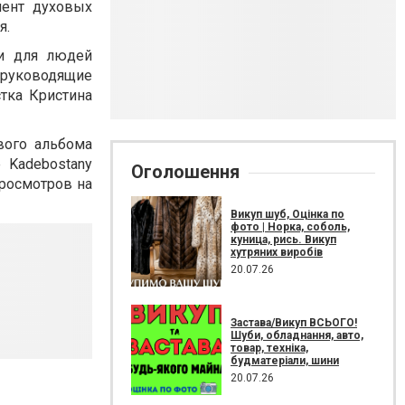
мент духовых
я.
ми для людей
 руководящие
тка Кристина
вого альбома
 Kadebostany
Оголошення
просмотров на
Викуп шуб, Оцінка по
фото | Норка, соболь,
куница, рись. Викуп
хутряних виробів
20.07.26
Застава/Викуп ВСЬОГО!
Шуби, обладнання, авто,
товар, техніка,
будматеріали, шини
20.07.26