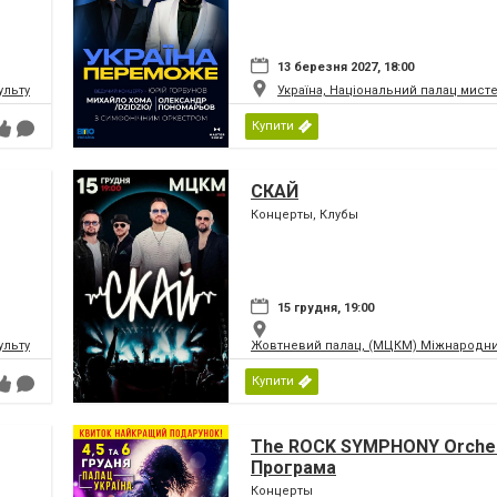
13 березня 2027, 18:00
ьтури і мистецтв Федерації профспілок України
Україна, Національний палац мист
Купити
СКАЙ
Концерты, Клубы
15 грудня, 19:00
ьтури і мистецтв Федерації профспілок України
Жовтневий палац, (МЦКМ) Міжнародний
Купити
The ROCK SYMPHONY Orches
Програма
Концерты