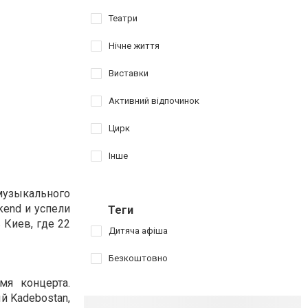
Театри
Нічне життя
Виставки
Активний відпочинок
Цирк
Інше
 музыкального
kend и успели
Теги
 Киев, где 22
Дитяча афіша
Безкоштовно
мя концерта.
й Kadebostan,