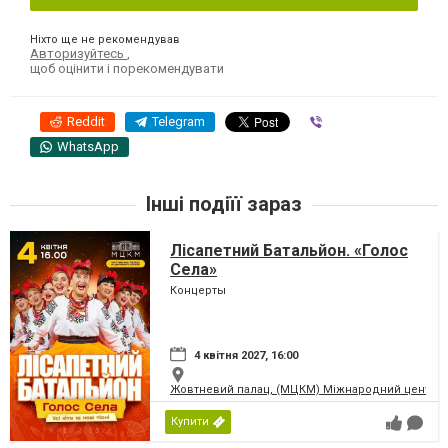
Ніхто ще не рекомендував
Авторизуйтесь
,
щоб оцінити і порекомендувати
Reddit
Telegram
Viber
WhatsApp
Інші подіїї зараз
Лісапетний Батальйон. «Голос
Села»
Концерты
4 квітня 2027, 16:00
Жовтневий палац, (МЦКМ) Міжнародний центр кул
Купити