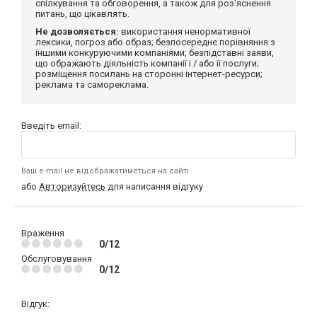
спілкування та обговорення, а також для роз'яснення
питань, що цікавлять.
Не дозволяється:
використання ненормативної
лексики, погроз або образ; безпосереднє порівняння з
іншими конкуруючими компаніями; безпідставні заяви,
що ображають діяльність компанії і / або її послуги;
розміщення посилань на сторонні інтернет-ресурси;
реклама та самореклама.
Введіть email:
Ваш e-mail не відображатиметься на сайті
або
Авторизуйтесь
для написання відгуку
Враження
0/12
Обслуговування
0/12
Відгук: