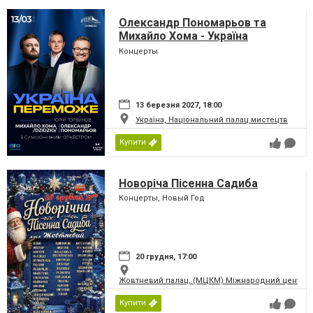
Олександр Пономарьов та
Михайло Хома - Україна
Переможе!
Концерты
13 березня 2027, 18:00
Україна, Національний палац мистецтв
Купити
Новоріча Пісенна Садиба
Концерты, Новый Год
20 грудня, 17:00
Жовтневий палац, (МЦКМ) Міжнародний центр кул
Купити