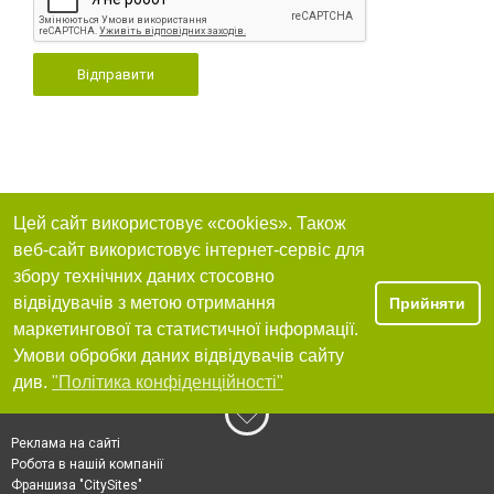
Відправити
Цей сайт використовує «cookies». Також
веб-сайт використовує інтернет-сервіс для
збору технічних даних стосовно
відвідувачів з метою отримання
Прийняти
маркетингової та статистичної інформації.
Умови обробки даних відвідувачів сайту
див.
"Політика конфіденційності"
Реклама на сайті
Робота в нашій компанії
Франшиза "CitySites"