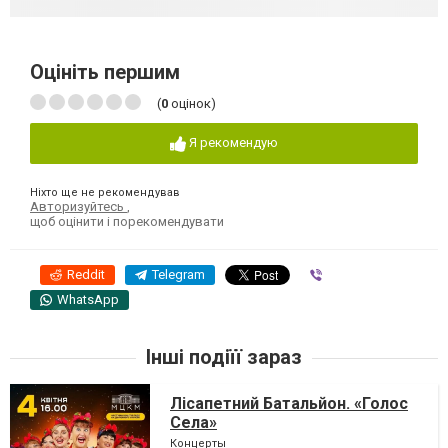
Оцініть першим
(
0
оцінок)
Я рекомендую
Ніхто ще не рекомендував
Авторизуйтесь
,
щоб оцінити і порекомендувати
Reddit
Telegram
Viber
WhatsApp
Інші подіїї зараз
Лісапетний Батальйон. «Голос
Села»
Концерты