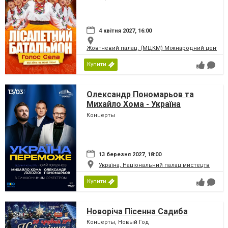
4 квітня 2027, 16:00
Жовтневий палац, (МЦКМ) Міжнародний центр кул
Купити
Олександр Пономарьов та
Михайло Хома - Україна
Переможе!
Концерты
13 березня 2027, 18:00
Україна, Національний палац мистецтв
Купити
Новоріча Пісенна Садиба
Концерты, Новый Год