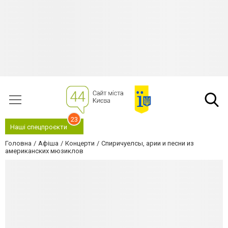
23
Наші спецпроєкти
Головна
Афіша
Концерти
Спиричуелсы, арии и песни из
американских мюзиклов