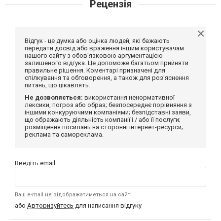
Рецензія
Відгук - це думка або оцінка людей, які бажають
передати досвід або враження іншим користувачам
нашого сайту з обов'язковою аргументацією
залишеного відгука. Це допоможе багатьом прийняти
правильне рішення. Коментарі призначені для
спілкування та обговорення, а також для роз'яснення
питань, що цікавлять.
Не дозволяється:
використання ненормативної
лексики, погроз або образ; безпосереднє порівняння з
іншими конкуруючими компаніями; безпідставні заяви,
що ображають діяльність компанії і / або її послуги;
розміщення посилань на сторонні інтернет-ресурси;
реклама та самореклама.
Введіть email:
Ваш e-mail не відображатиметься на сайті
або
Авторизуйтесь
для написання відгуку