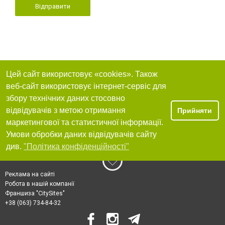
Відправити
Цей сайт використовує «cookies». Також
веб-сайт використовує інтернет-сервіс для
збору технічних даних стосовно
відвідувачів з метою отримання
Прийняти
маркетингової та статистичної інформації.
Умови обробки даних відвідувачів сайту
див.
"Політика конфіденційності"
Реклама на сайті
Робота в нашій компанії
Франшиза "CitySites"
+38 (063) 734-84-32