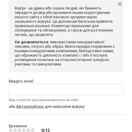
Відгук - це думка або оцінка людей, які бажають
передати досвід або враження іншим користувачам
нашого сайту з обов'язковою аргументацією
залишеного відгука. Це допоможе багатьом прийняти
правильне рішення. Коментарі призначені для
спілкування та обговорення, а також для роз'яснення
питань, що цікавлять.
Не дозволяється:
використання ненормативної
лексики, погроз або образ; безпосереднє порівняння з
іншими конкуруючими компаніями; безпідставні заяви,
що ображають діяльність компанії і / або її послуги;
розміщення посилань на сторонні інтернет-ресурси;
реклама та самореклама.
Введіть email:
Ваш e-mail не відображатиметься на сайті
або
Авторизуйтесь
для написання відгуку
Враження
0/12