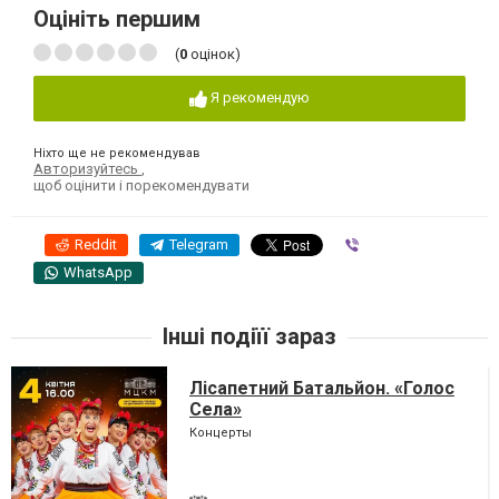
Оцініть першим
(
0
оцінок)
Я рекомендую
Ніхто ще не рекомендував
Авторизуйтесь
,
щоб оцінити і порекомендувати
Reddit
Telegram
Viber
WhatsApp
Інші подіїї зараз
Лісапетний Батальйон. «Голос
Села»
Концерты