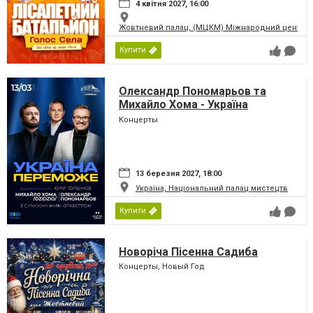
4 квітня 2027, 16:00
Жовтневий палац, (МЦКМ) Міжнародний центр кул
Купити
Олександр Пономарьов та
Михайло Хома - Україна
Переможе!
Концерты
13 березня 2027, 18:00
Україна, Національний палац мистецтв
Купити
Новоріча Пісенна Садиба
Концерты, Новый Год