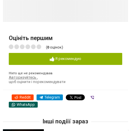
Оцініть першим
(
0
оцінок)
Я рекомендую
Ніхто ще не рекомендував
Авторизуйтесь
,
щоб оцінити і порекомендувати
Reddit
Telegram
Viber
WhatsApp
Інші подіїї зараз