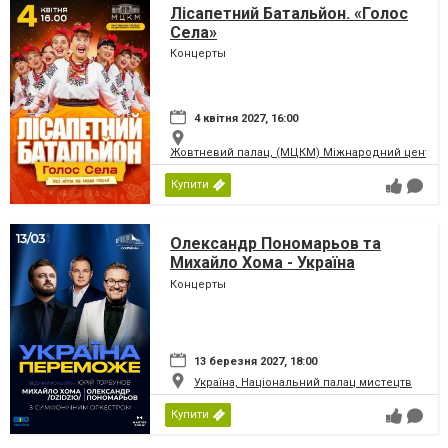
Лісапетний Батальйон. «Голос
Села»
Концерты
4 квітня 2027, 16:00
Жовтневий палац, (МЦКМ) Міжнародний центр кул
Купити
Олександр Пономарьов та
Михайло Хома - Україна
Переможе!
Концерты
13 березня 2027, 18:00
Україна, Національний палац мистецтв
Купити