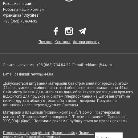
Реклама на сайті
Робота в нашій компанії
Франшиза "CitySites"
+38 (063) 734-84-32
Про нас
Контакти
Автори проєкту
З питань реклами: +38 (063) 734-84-32. E-mail:
reklama@44.ua
E-mail редакції:
news@44.ua
Допускається цитування матеріалів без отримання попередньої згоди
44.ua за умови розміщення в тексті обов'язкового посилання на 44.ua -
Сайт міста Києва. Для інтернет-видань обов'язкове розміщення прямого,
відкритого для пошукових систем гіперпосилання на цитовані статті не
нижче другого абзацу в тексті або в якості джерела. Порушення
виняткових прав переслідується Законом.
Матеріали з плашками "Новини компаній", "Промо", "Партнерський
матеріал", "Партнерський спецпроєкт", "Політичні новини", "Пресреліз",
"PR", "Офіційно", "Політична реклама" публікуються на правах реклами.
Політика конфіденційності
Правила сайту
Правила
класифайд
Редакційна політика