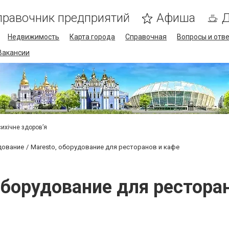
правочник предприятий
Афиша
Д
Недвижимость
Карта города
Справочная
Вопросы и отв
Вакансии
психічне здоров’я
дование
Maresto, оборудование для ресторанов и кафе
оборудование для рестора