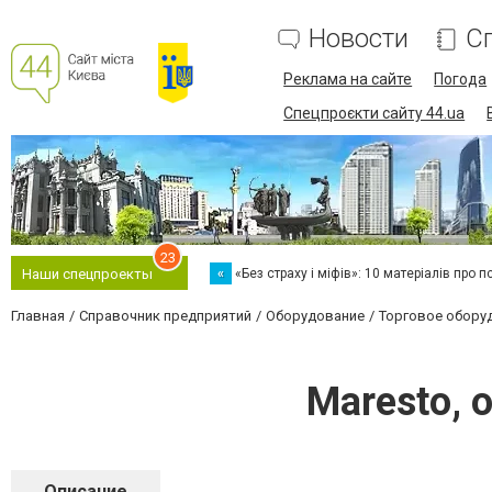
Новости
С
Реклама на сайте
Погода
Спецпроєкти сайту 44.ua
23
«
«Без страху і міфів»: 10 матеріалів про 
Наши спецпроекты
Главная
Справочник предприятий
Оборудование
Торговое обору
Maresto, 
Описание