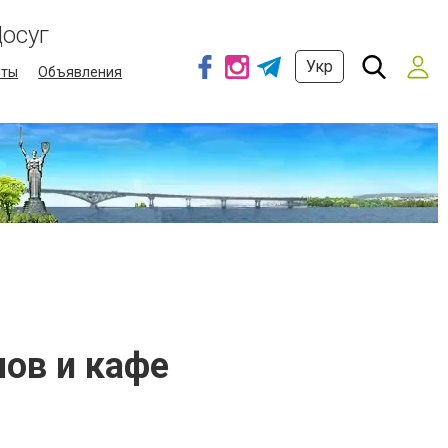
осуг
Укр
еты
Объявления
нов и кафе