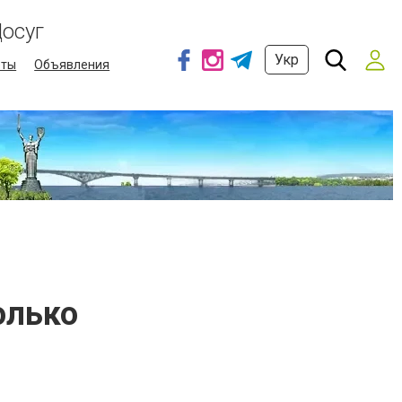
осуг
Укр
еты
Объявления
только