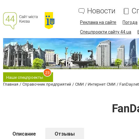
Новости
С
Реклама на сайте
Погода
Спецпроєкти сайту 44.ua
23
Наши спецпроекты
Главная
Справочник предприятий
СМИ
Интернет СМИ
FanDay.net
FanDa
Описание
Отзывы