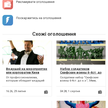
Рекламувати оголошення
Поскаржитись на оголошення
Схожі оголошення
Ведущий на мероприятие
Набор солдатиков
или корпоратив Киев
Скифские воины 6-4ст. до
н.э. 54мм, 1/32м.
От профессионализма,
Солдатики набор "Скифские
Коллекционные
которым обладает ведущий
воины 6-4ст. до н.э.", 54мм,
Солдатики рыцари,
мероприятий и его умения
1/32м, полиэтилен (пищевой),
игрушки
тонко чувствовать
8 фигурок, цвет:...
настроение...
16:26,
29 липня
04:28,
1 серпня