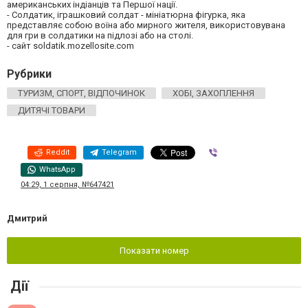
американських індіанців та Першої нації.
- Солдатик, іграшковий солдат - мініатюрна фігурка, яка
представляє собою воїна або мирного жителя, використовувана
для гри в солдатики на підлозі або на столі.
- сайт soldatik.mozellosite.com
Рубрики
ТУРИЗМ, СПОРТ, ВІДПОЧИНОК
ХОБІ, ЗАХОПЛЕННЯ
ДИТЯЧІ ТОВАРИ
Reddit
Telegram
Viber
WhatsApp
04:29, 1 серпня, №647421
Дмитрий
Показати номер
Дії