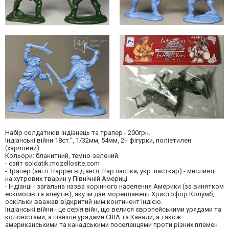
Набір солдатиків індіанець та трапер - 200грн.
Індіанські війни 18ст.", 1/32мм, 54мм, 2-і фігурки, поліетилен
(харчовий).
Кольори: блакитний, темно-зелений.
- сайт soldatik.mozellosite.com
- Трапер (англ. trapper від англ. trap пастка; укр. пасткар) - мисливці
на хутрових тварин у Північній Америці
- Індіанці - загальна назва корінного населення Америки (за винятком
ескімосів та алеутів), яку їм дав мореплавець Христофор Колумб,
оскільки вважав відкритий ним континент Індією.
Індіанські війни - це серія війн, що велися європейськими урядами та
колоністами, а пізніше урядами США та Канади, а також
американськими та канадськими поселенцями проти різних племен