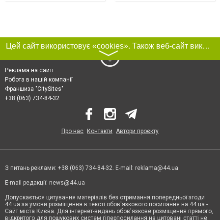
Цей сайт використовує «cookies». Також веб-сайт використовує інтернет-сервіс для збору технічних даних стосовно відвідувачів з метою отримання маркетингової та статистичної інформації. Умови обробки даних відвідувачів сайту див.
〉
Реклама на сайті
Робота в нашій компанії
Франшиза "CitySites"
+38 (063) 734-84-32
Про нас
Контакти
Автори проєкту
З питань реклами: +38 (063) 734-84-32. E-mail:
reklama@44.ua
E-mail редакції:
news@44.ua
Допускається цитування матеріалів без отримання попередньої згоди
44.ua за умови розміщення в тексті обов'язкового посилання на 44.ua -
Сайт міста Києва. Для інтернет-видань обов'язкове розміщення прямого,
відкритого для пошукових систем гіперпосилання на цитовані статті не