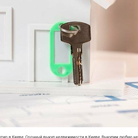
артир в Киеве. Срочный выкуп недвижимости в Киеве. Выкупим любую н