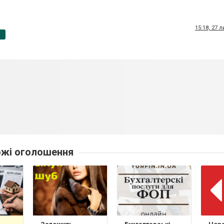
15:18, 27 
p
жі оголошення