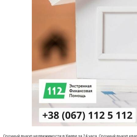
Срочный выкуп недвижимости в Киеве за 24 часа. Срочный выкуп кв