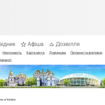
відник
Афіша
Дозвілля
Нерухомість
Карта міста
Довідкова
Питання та відповіді
Вакансії
нь в Киеве.