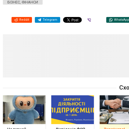
БІЗНЕС, ФІНАНСИ
Reddit
Telegram
Viber
WhatsAp
Схо