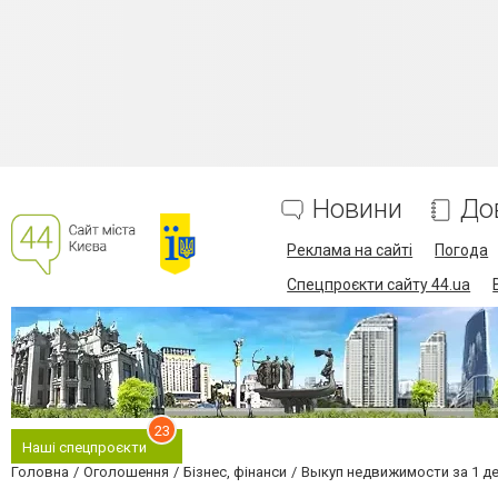
Новини
До
Реклама на сайті
Погода
Спецпроєкти сайту 44.ua
23
Наші спецпроєкти
Головна
Оголошення
Бізнес, фінанси
Выкуп недвижимости за 1 де