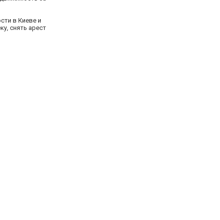
сти в Киеве и
у, снять арест