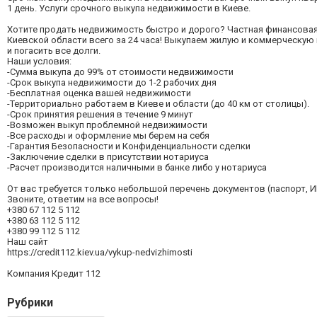
1 день. Услуги срочного выкупа недвижимости в Киеве.
Хотите продать недвижимость быстро и дорого? Частная финансовая 
Киевской области всего за 24 часа! Выкупаем жилую и коммерческу
и погасить все долги.
Наши условия:
-Сумма выкупа до 99% от стоимости недвижимости
-Срок выкупа недвижимости до 1-2 рабочих дня
-Бесплатная оценка вашей недвижимости
-Территориально работаем в Киеве и области (до 40 км от столицы).
-Срок принятия решения в течение 9 минут
-Возможен выкуп проблемной недвижимости
-Все расходы и оформление мы берем на себя
-Гарантия Безопасности и Конфиденциальности сделки
-Заключение сделки в присутствии нотариуса
-Расчет производится наличными в банке либо у нотариуса
От вас требуется только небольшой перечень документов (паспорт, 
Звоните, ответим на все вопросы!
+380 67 112 5 112
+380 63 112 5 112
+380 99 112 5 112
Наш сайт
https://credit112.kiev.ua/vykup-nedvizhimosti
Компания Кредит 112
Рубрики