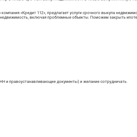
компания «Кредит 112», предлагает услуги срочного выкупа недвижимо
ю недвижимость, включая проблемные объекты. Поможем закрыть ипотек
ИНН и правоустанавливающие документы) и желание сотрудничать.