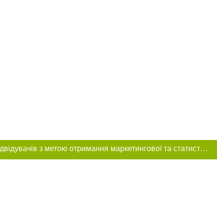
Цей сайт використовує «cookies». Також веб-сайт використовує інтернет-сервіс для збору технічних даних стосовно відвідувачів з метою отримання маркетингової та статистичної інформації. Умови обробки даних відвідувачів сайту див.