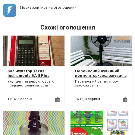
Поскаржитись на оголошення
Схожі оголошення
Калькулятор Texas
Переносний вуличний
Instruments BA II Plus
вентилятор-зволожувач з
Professional
туманоутворенням
Улучшенная версия своего
Переносний вентилятор-
предшественника. Есть
зволожувач з
следущие нововведения:
туманоутворенням —
MIRR, MD, NFD, окупаемость и
ефективне рішення для
д...
спеки. Знижує температур...
17:16,
3 серпня
16:13,
4 серпня