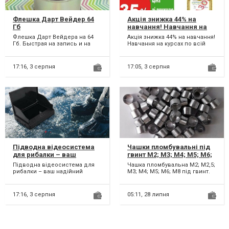
Флешка Дарт Вейдер 64
Акція знижка 44% на
Гб
навчання! Навчання на
курсах по всій території
Флешка Дарт Вейдера на 64
Акція знижка 44% на навчання!
України!
Гб. Быстрая на запись и на
Навчання на курсах по всій
воспроизведение, прямое
території України! Диплом з
чтение с флешки на тел...
багаторівнев...
17:16,
3 серпня
17:05,
3 серпня
Підводна відеосистема
Чашки пломбувальні під
для рибалки – ваш
гвинт М2; М3; М4; М5; М6;
надійний помічник на
М8
Підводна відеосистема для
Чашка пломбувальна М2; М2,5;
глибині до 15 метрів!
рибалки – ваш надійний
М3; М4; М5; М6; М8 під гвинт.
помічник на глибині до 15
Матеріал: дюраль.
метрів! Завдяки HD-каме...
Призначення - пломбув...
17:16,
3 серпня
05:11,
28 липня