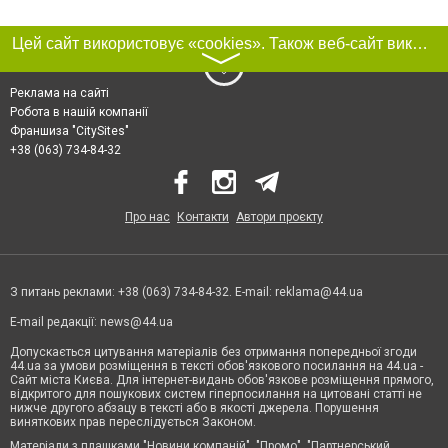
Цей сайт використовує «cookies». Також веб-сайт використовує інтернет-сервіс для збору технічних даних стосовно відвідувачів з метою отримання маркетингової та статистичної інформації. Умови обробки даних відвідувачів сайту див.
〉
Реклама на сайті
Робота в нашій компанії
Франшиза "CitySites"
+38 (063) 734-84-32
Про нас
Контакти
Автори проєкту
З питань реклами: +38 (063) 734-84-32. E-mail:
reklama@44.ua
E-mail редакції:
news@44.ua
Допускається цитування матеріалів без отримання попередньої згоди
44.ua за умови розміщення в тексті обов'язкового посилання на 44.ua -
Сайт міста Києва. Для інтернет-видань обов'язкове розміщення прямого,
відкритого для пошукових систем гіперпосилання на цитовані статті не
нижче другого абзацу в тексті або в якості джерела. Порушення
виняткових прав переслідується Законом.
Матеріали з плашками "Новини компаній", "Промо", "Партнерський