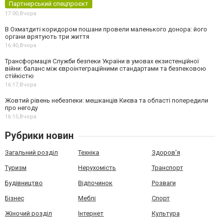
Партнерський спецпроєкт
17:00,
Вчора
В Охматдиті коридором пошани провели маленького донора: його
органи врятують три життя
16:40,
Вчора
Трансформація Служби безпеки України в умовах екзистенційної
війни: баланс між євроінтеграційними стандартами та безпековою
стійкістю
16:17,
Вчора
Жовтий рівень небезпеки: мешканців Києва та області попередили
про негоду
16:15,
Вчора
Рубрики новин
Загальний розділ
Техніка
Здоров'я
Туризм
Нерухомість
Транспорт
Будівництво
Відпочинок
Розваги
Бізнес
Меблі
Спорт
Жіночий розділ
Інтернет
Культура