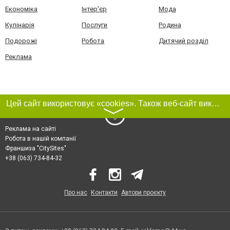
Економіка
Інтер'єр
Мода
Кулінарія
Послуги
Родина
Подорожі
Робота
Дитячий розділ
Реклама
Цей сайт використовує «cookies». Також веб-сайт використовує інтернет-сервіс для збору технічних даних стосовно відвідувачів з метою отримання маркетингової та статистичної інформації. Умови обробки даних відвідувачів сайту див.
〉
Реклама на сайті
Робота в нашій компанії
Франшиза "CitySites"
+38 (063) 734-84-32
Про нас
Контакти
Автори проєкту