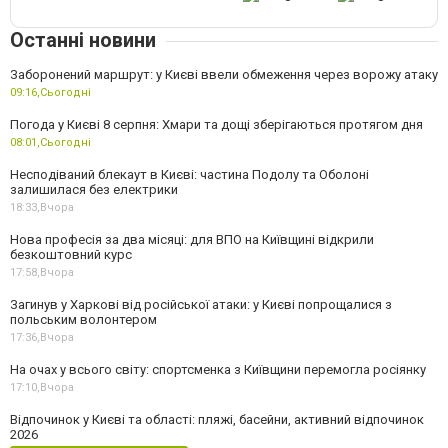
Останні новини
Заборонений маршрут: у Києві ввели обмеження через ворожу атаку
09:16,
Сьогодні
Погода у Києві 8 серпня: Хмари та дощі зберігаються протягом дня
08:01,
Сьогодні
Несподіваний блекаут в Києві: частина Подолу та Оболоні
залишилася без електрики
18:33,
Вчора
Нова професія за два місяці: для ВПО на Київщині відкрили
безкоштовний курс
17:58,
Вчора
Загинув у Харкові від російської атаки: у Києві попрощалися з
польським волонтером
17:36,
Вчора
На очах у всього світу: спортсменка з Київщини перемогла росіянку
17:10,
Вчора
Відпочинок у Києві та області: пляжі, басейни, активний відпочинок
2026