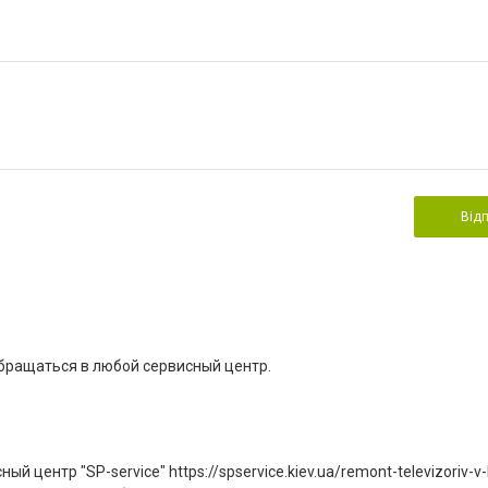
Від
бращаться в любой сервисный центр.
центр "SP-service" https://spservice.kiev.ua/remont-televizoriv-v-k