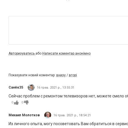
Авторизуватись
або
Написати коментар анонімно
Показувати новий коментар:
внизу
/
вгорі
Санёк35
16 трав. 2021 р., 13:55:31
Сейчас проблем с ремонтом телевизоров нет, можете смело о
0
0
Михаил Молотков
16 трав. 2021 р., 18:54:21
Из личного опыта, могу посоветовать Вам обратиться в сервисный 