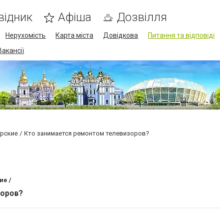
відник
Афіша
Дозвілля
Нерухомість
Карта міста
Довідкова
Питання та відповіді
Вакансії
ерские
Кто занимается ремонтом телевизоров?
ие /
зоров?