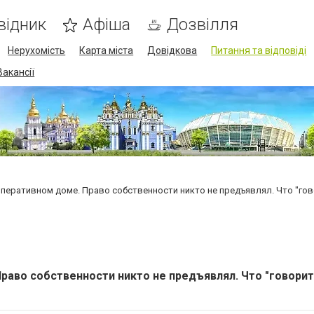
відник
Афіша
Дозвілля
Нерухомість
Карта міста
Довідкова
Питання та відповіді
Вакансії
перативном доме. Право собственности никто не предъявлял. Что "гов
раво собственности никто не предъявлял. Что "говорит