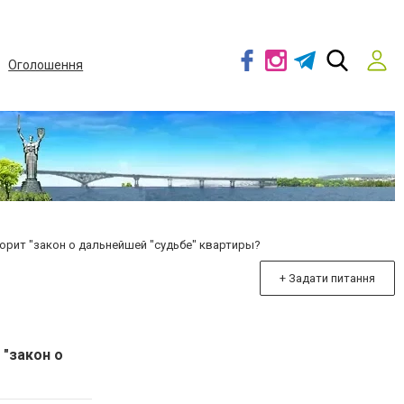
Оголошення
орит "закон о дальнейшей "судьбе" квартиры?
+ Задати питання
 "закон о