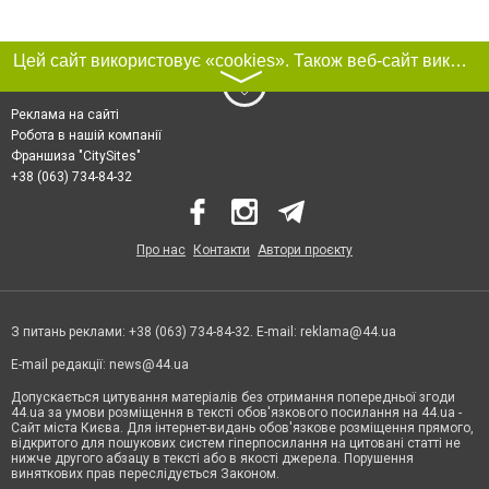
Цей сайт використовує «cookies». Також веб-сайт використовує інтернет-сервіс для збору технічних даних стосовно відвідувачів з метою отримання маркетингової та статистичної інформації. Умови обробки даних відвідувачів сайту див.
〉
Реклама на сайті
Робота в нашій компанії
Франшиза "CitySites"
+38 (063) 734-84-32
Про нас
Контакти
Автори проєкту
З питань реклами: +38 (063) 734-84-32. E-mail:
reklama@44.ua
E-mail редакції:
news@44.ua
Допускається цитування матеріалів без отримання попередньої згоди
44.ua за умови розміщення в тексті обов'язкового посилання на 44.ua -
Сайт міста Києва. Для інтернет-видань обов'язкове розміщення прямого,
відкритого для пошукових систем гіперпосилання на цитовані статті не
нижче другого абзацу в тексті або в якості джерела. Порушення
виняткових прав переслідується Законом.