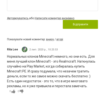
Авторизуватись
або
Написати коментар анонімно
Відправити
Показувати новий коментар:
внизу
/
вгорі
Rita Lee
2 лип. 2020 р., 10:25:53
Нормальных клонов Minecraft немного, но они есть. Для
меня лучший клон Minecraft - это Realmcraft. Наткнулась
случайно на Play Market, когда собиралась купить
Minecraft PE. И сразу подумала, что незачем тратить
деньги, если то же самое можно скачать бесплатно :)
Есть один недостаток - это то, что в игре многовато
рекламы, но я уже привыкла и перестала замечать.
0
0