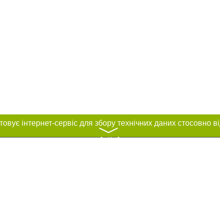
〉
нас :
и
Автори проєкту
ування матеріалів без отримання попередньої згоди 44.ua за умови розміщен
силання на 44.ua - Сайт міста Києва. Для інтернет-видань обов'язкове розмі