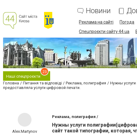
Новини
До
Реклама на сайті
Погода
Спецпроєкти сайту 44.ua
23
Наші спецпроєкти
Головна
Питання та відповіді
Реклама, полиграфия
Нужны услуги 
предоставляла услуги цифровой печати.
Реклама, полиграфия /
Нужны услуги полиграфии(цифровая
сайт такой типографии, которая, 
Alex.Martynov