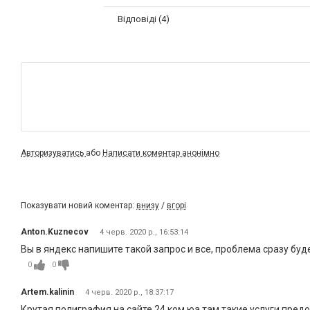
Відповіді (4)
Авторизуватись
або
Написати коментар анонімно
Показувати новий коментар:
внизу
/
вгорі
Anton.Kuznecov
4 черв. 2020 р., 16:53:14
Вы в яндекс напишите такой запрос и все, проблема сразу буд
0
0
Artem.kalinin
4 черв. 2020 р., 18:37:17
Крутая полиграфия на сайте 24.ком.юа там такие услуги пред