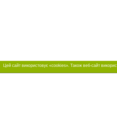
Реклама на сайті
Приєднуйтесь до 
Робота в нашій компанії
Франшиза "CitySites"
Про нас
Контакт
+38 (063) 734-84-32
З питань реклами: +38 (063) 734-84-32. E-mail:
Допускається цит
reklama@44.ua
обов'язкового по