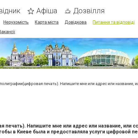
відник
Афіша
Дозвілля
Нерухомість
Карта міста
Довідкова
Питання та відповіді
Вакансії
полиграфии(цифровая печать). Напишите мне или адрес или название, ил
 печать). Напишите мне или адрес или название, или с
чтобы в Киеве была и предоставляла услуги цифровой пе