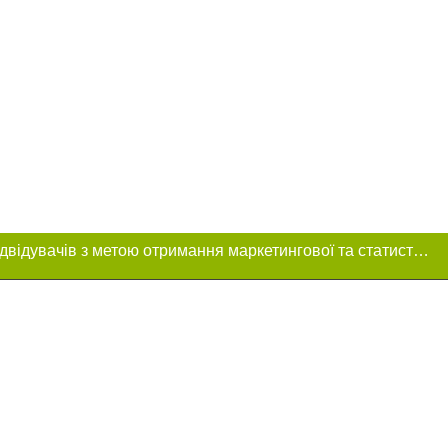
Цей сайт використовує «cookies». Також веб-сайт використовує інтернет-сервіс для збору технічних даних стосовно відвідувачів з метою отримання маркетингової та статистичної інформації. Умови обробки даних відвідувачів сайту див.
ня в тексті
щення прямого,