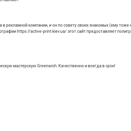
 в рекламной компании, и он по совету своих знакомых (ему тоже
графии https://active-print.kiev.ua/ этот сайт предоставляет поли
скую мастерскую Greenwich. Качественно и всегда в срок!