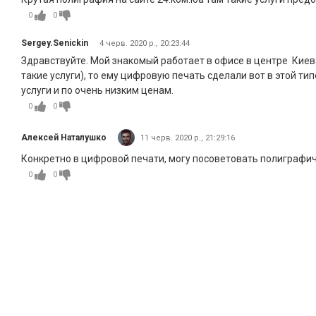
0
0
Sergey.Senickin
4 черв. 2020 р., 20:23:44
Здравствуйте. Мой знакомый работает в офисе в центре Киева
такие услуги), то ему цифровую печать сделали вот в этой типо
услуги и по очень низким ценам.
0
0
Алексей Наталушко
11 черв. 2020 р., 21:29:16
Конкретно в цифровой печати, могу посоветовать полиграфиче
0
0