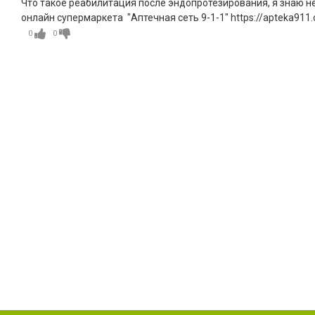
Что такое реабилитация после эндопротезирования, я знаю не 
онлайн супермаркета "Аптечная сеть 9-1-1" https://apteka911.
0
0