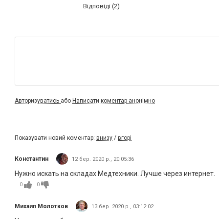
Відповіді (2)
Авторизуватись
або
Написати коментар анонімно
Показувати новий коментар:
внизу
/
вгорі
Константин
12 бер. 2020 р., 20:05:36
Нужно искать на складах Медтехники. Лучше через интернет.
0
0
Михаил Молотков
13 бер. 2020 р., 03:12:02