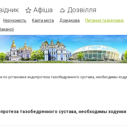
відник
Афіша
Дозвілля
Нерухомість
Карта міста
Довідкова
Питання та відповіді
Вакансії
и по установке эндопротеза тазобедренного сустава, необходимы ходун
опротеза тазобедренного сустава, необходимы ходунки