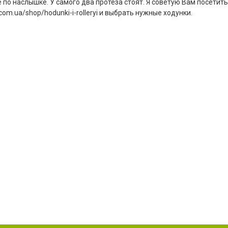
по наслышке. У самого два протеза стоят. Я советую Вам посетить
com.ua/shop/hodunki-i-rolleryi и выбрать нужные ходунки.