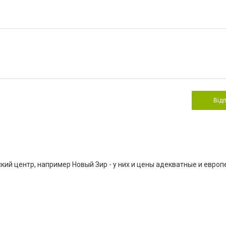
Від
ий центр, например Новый Зир - у них и цены адекватные и европ