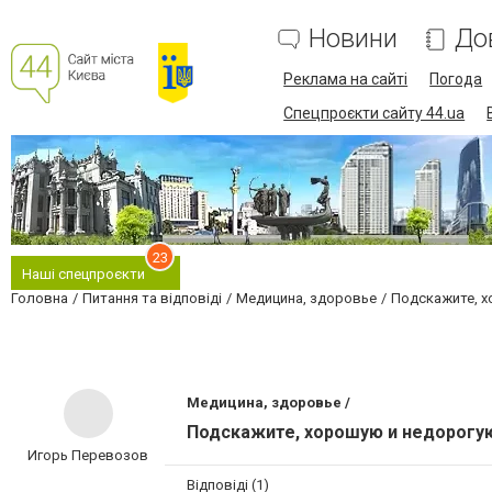
Новини
До
Реклама на сайті
Погода
Спецпроєкти сайту 44.ua
23
Наші спецпроєкти
Головна
Питання та відповіді
Медицина, здоровье
Подскажите, х
Медицина, здоровье /
Подскажите, хорошую и недорогую
Игорь Перевозов
Відповіді (1)