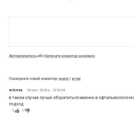
Авторизуватись
або
Написати коментар анонімно
Показувати новий коментар:
внизу
/
вгорі
erisova
18 лип. 2018 р., 13:56:54
в таком случае лучше оборатиться именно в офтальмологическ
подход
0
0