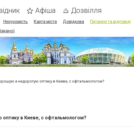
відник
Афіша
Дозвілля
Нерухомість
Карта міста
Довідкова
Питання та відповіді
Вакансії
орошую и недорогую оптику в Киеве, с офтальмологом?
 оптику в Киеве, с офтальмологом?