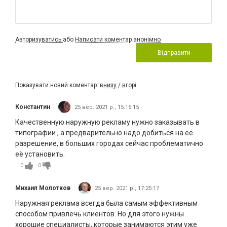
Авторизуватись
або
Написати коментар анонімно
Відправити
Показувати новий коментар:
внизу
/
вгорі
Константин
25 вер. 2021 р., 15:16:15
Качественную наружную рекламу нужно заказывать в
типографии , а предварительно надо добиться на её
разрешение, в больших городах сейчас проблематично
её установить.
0
0
Михаил Молотков
25 вер. 2021 р., 17:25:17
Наружная реклама всегда была самым эффективным
способом привлечь клиентов. Но для этого нужны
хорошие специалисты, которые занимаются этим уже