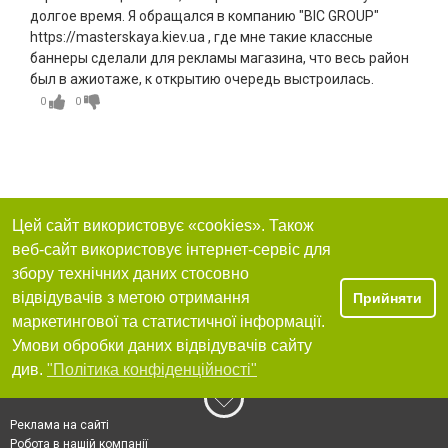
долгое время. Я обращался в компанию "BIC GROUP"
https://masterskaya.kiev.ua , где мне такие классные
баннеры сделали для рекламы магазина, что весь район
был в ажиотаже, к открытию очередь выстроилась.
0
0
Цей сайт використовує «cookies». Також
веб-сайт використовує інтернет-сервіс для
збору технічних даних стосовно
відвідувачів з метою отримання
Прийняти
маркетингової та статистичної інформації.
Умови обробки даних відвідувачів сайту
див.
"Політика конфіденційності"
Реклама на сайті
Робота в нашій компанії