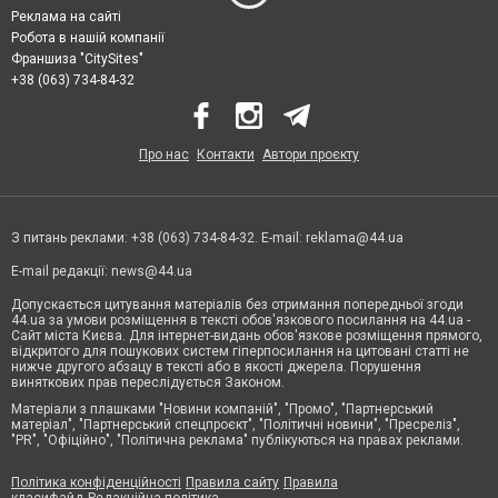
Реклама на сайті
Робота в нашій компанії
Франшиза "CitySites"
+38 (063) 734-84-32
Про нас
Контакти
Автори проєкту
З питань реклами: +38 (063) 734-84-32. E-mail:
reklama@44.ua
E-mail редакції:
news@44.ua
Допускається цитування матеріалів без отримання попередньої згоди
44.ua за умови розміщення в тексті обов'язкового посилання на 44.ua -
Сайт міста Києва. Для інтернет-видань обов'язкове розміщення прямого,
відкритого для пошукових систем гіперпосилання на цитовані статті не
нижче другого абзацу в тексті або в якості джерела. Порушення
виняткових прав переслідується Законом.
Матеріали з плашками "Новини компаній", "Промо", "Партнерський
матеріал", "Партнерський спецпроєкт", "Політичні новини", "Пресреліз",
"PR", "Офіційно", "Політична реклама" публікуються на правах реклами.
Політика конфіденційності
Правила сайту
Правила