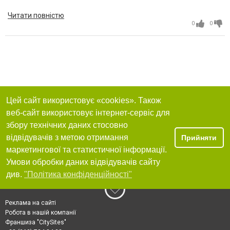
женой Наталье. Моя жена назвала Дом престарелых своим
домом, и это красноречиво свидетельствует о том, как она там
Читати повністю
себя чувствовала. Я с теплотой вспоминаю ваш Пансионат и
0
0
рекомендую его с чистой совестью.
Цей сайт використовує «cookies». Також
веб-сайт використовує інтернет-сервіс для
збору технічних даних стосовно
відвідувачів з метою отримання
Прийняти
маркетингової та статистичної інформації.
Умови обробки даних відвідувачів сайту
див.
"Політика конфіденційності"
Реклама на сайті
Робота в нашій компанії
Франшиза "CitySites"