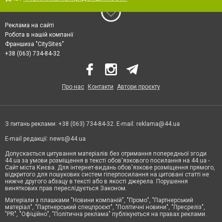
Реклама на сайті
Робота в нашій компанії
Франшиза "CitySites"
+38 (063) 734-84-32
Про нас
Контакти
Автори проєкту
З питань реклами: +38 (063) 734-84-32. E-mail:
reklama@44.ua
E-mail редакції:
news@44.ua
Допускається цитування матеріалів без отримання попередньої згоди
44.ua за умови розміщення в тексті обов'язкового посилання на 44.ua -
Сайт міста Києва. Для інтернет-видань обов'язкове розміщення прямого,
відкритого для пошукових систем гіперпосилання на цитовані статті не
нижче другого абзацу в тексті або в якості джерела. Порушення
виняткових прав переслідується Законом.
Матеріали з плашками "Новини компаній", "Промо", "Партнерський
матеріал", "Партнерський спецпроєкт", "Політичні новини", "Пресреліз",
"PR", "Офіційно", "Політична реклама" публікуються на правах реклами.