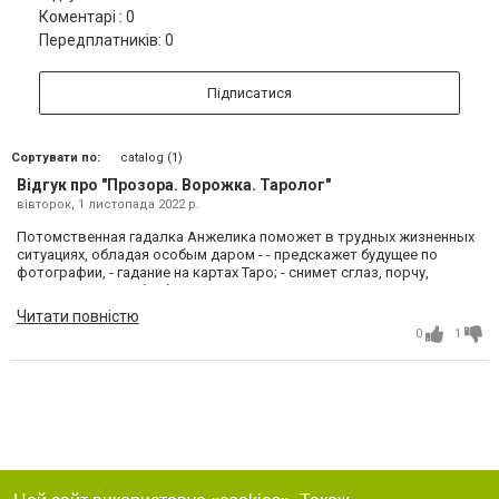
Коментарі : 0
Передплатників: 0
Підписатися
Сортувати по:
catalog (1)
Відгук про "Прозора. Ворожка. Таролог"
вівторок, 1 листопада 2022 р.
Потомственная гадалка Анжелика поможет в трудных жизненных
ситуациях, обладая особым даром - - предскажет будущее по
фотографии, - гадание на картах Таро; - снимет сглаз, порчу,
невезение, венец безбрачия и другой негатив; - проведет приворот
на любимых, приворот по фото, семейный приворот, привязка,
Читати повністю
отворот; - с помощью обряда вернет любимых; - помощь в
0
1
бизнесе, сильнейшие заговоры на удачу; - проведение древнейших
обрядов, которые защитят Вас от зависти, болезней; - поставит
мощную защиту от сглаза и колдовства; - изготовит талисман на
удачу, достаток, благополучие, здоровье, иметь успех в любви и
защититься от завистников. Советую всем Анжелику вот её
контакты: +380975800235 Viber/WhatsApp.