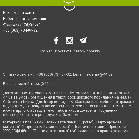
〉
Реклама на сайті
Робота в нашій компанії
Франшиза "CitySites"
+38 (063) 734-84-32
Про нас
Контакти
Автори проєкту
З питань реклами: +38 (063) 734-84-32. E-mail:
reklama@44.ua
E-mail редакції:
news@44.ua
Допускається цитування матеріалів без отримання попередньої згоди
44.ua за умови розміщення в тексті обов'язкового посилання на 44.ua -
Сайт міста Києва. Для інтернет-видань обов'язкове розміщення прямого,
відкритого для пошукових систем гіперпосилання на цитовані статті не
нижче другого абзацу в тексті або в якості джерела. Порушення
виняткових прав переслідується Законом.
Матеріали з плашками "Новини компаній", "Промо", "Партнерський
матеріал", "Партнерський спецпроєкт", "Політичні новини", "Пресреліз",
"PR", "Офіційно", "Політична реклама" публікуються на правах реклами.