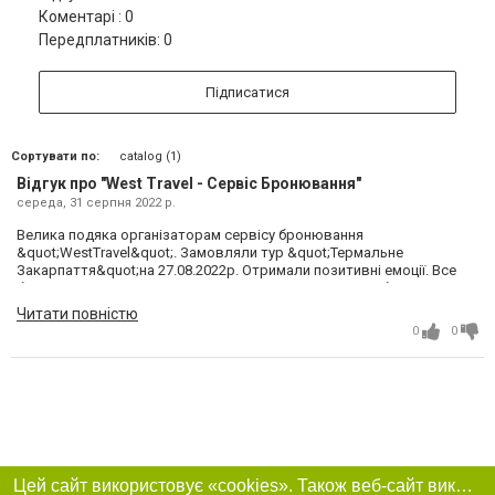
Коментарі : 0
Передплатників: 0
Підписатися
Сортувати по:
catalog (1)
Відгук про "West Travel - Сервіс Бронювання"
середа, 31 серпня 2022 р.
Велика подяка організаторам сервісу бронювання
&quot;WestTravel&quot;. Замовляли тур &quot;Термальне
Закарпаття&quot;на 27.08.2022р. Отримали позитивні емоції. Все
було на вищому рівні:екскурсії, купання в термальних басейнах в
Косино, в чанах в селі Лумшори, харчування(все свіже, поживне,
Читати повністю
смачне, в гарних закладах), проживання в садибах місцевих
0
0
мешканців, дегустація вина у Гаврильченко Тетяни. Особливі слова
подяки висловлюємо екскурсоводу, п Олі за професійність, любов
до справи, яку вона виконує, за людяність. Дякуємо також водієві,
пану Василю , який дбав про комфортну температуру в автобусі.
Бажаємо всім організаторам туру здоров'я!
Цей сайт використовує «cookies». Також веб-сайт використовує інтернет-сервіс для збору технічних даних стосовно відвідувачів з метою отримання маркетингової та статистичної інформації. Умови обробки даних відвідувачів сайту див.