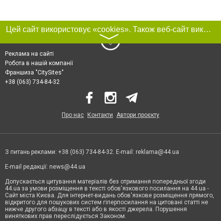
Цей сайт використовує «cookies». Також веб-сайт використовує інтернет-сервіс для збору технічних даних стосовно відвідувачів з метою отримання маркетингової та статистичної інформації. Умови обробки даних відвідувачів сайту див.
〉
Реклама на сайті
Робота в нашій компанії
Франшиза "CitySites"
+38 (063) 734-84-32
Про нас
Контакти
Автори проєкту
З питань реклами: +38 (063) 734-84-32. E-mail:
reklama@44.ua
E-mail редакції:
news@44.ua
Допускається цитування матеріалів без отримання попередньої згоди
44.ua за умови розміщення в тексті обов'язкового посилання на 44.ua -
Сайт міста Києва. Для інтернет-видань обов'язкове розміщення прямого,
відкритого для пошукових систем гіперпосилання на цитовані статті не
нижче другого абзацу в тексті або в якості джерела. Порушення
виняткових прав переслідується Законом.