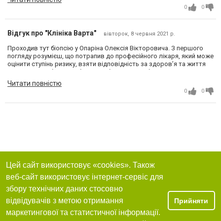
0
0
Відгук про "Клініка Варта"
вівторок, 8 червня 2021 р.
Проходив тут біопсію у Опаріна Олексія Вікторовича. З першого
погляду розумієш, що потрапив до професійного лікаря, який може
оцінити ступінь ризику, взяти відповідність за здоров’я та життя
пацієнта на себе, передбачити небезпеку і зробити процедуру на
відмінно. Біопсію провів дуже грамотно, без наслідків. Величезне
Читати повністю
спасибі лікарю та клініці
0
0
Цей сайт використовує «cookies». Також
веб-сайт використовує інтернет-сервіс для
збору технічних даних стосовно
відвідувачів з метою отримання
Прийняти
маркетингової та статистичної інформації.