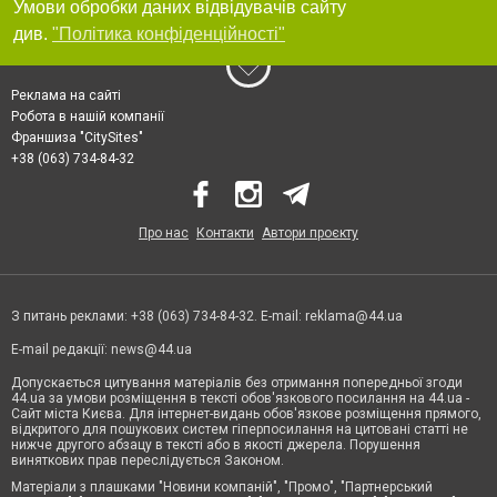
Умови обробки даних відвідувачів сайту
див.
"Політика конфіденційності"
Реклама на сайті
Робота в нашій компанії
Франшиза "CitySites"
+38 (063) 734-84-32
Про нас
Контакти
Автори проєкту
З питань реклами: +38 (063) 734-84-32. E-mail:
reklama@44.ua
E-mail редакції:
news@44.ua
Допускається цитування матеріалів без отримання попередньої згоди
44.ua за умови розміщення в тексті обов'язкового посилання на 44.ua -
Сайт міста Києва. Для інтернет-видань обов'язкове розміщення прямого,
відкритого для пошукових систем гіперпосилання на цитовані статті не
нижче другого абзацу в тексті або в якості джерела. Порушення
виняткових прав переслідується Законом.
Матеріали з плашками "Новини компаній", "Промо", "Партнерський