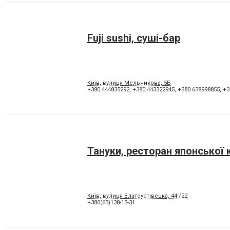
Fuji sushi, суші-бар
Київ, вулиця Мельникова, 5Б
+380 444835292
,
+380 443322945
,
+380 638998855
,
+3
Тануки, ресторан японської 
Київ, вулиця Златоустівська, 44-/22
+380(63)138-13-31