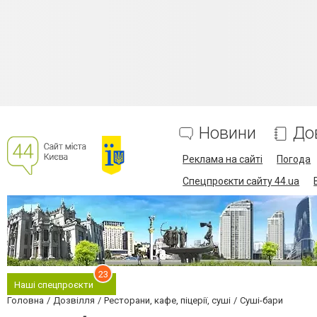
Новини
До
Реклама на сайті
Погода
Спецпроєкти сайту 44.ua
23
Наші спецпроєкти
Головна
Дозвілля
Ресторани, кафе, піцерії, суші
Суші-бари