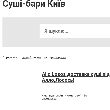
Суші-бари Київ
Сортувати:
за рейтингом
за переглядами
Allo Losos доставка суші піц
Алло,Лосось!
Київ, вулиця Анни Ахматової, 16-а
0800330523