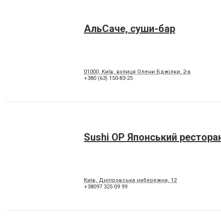
АльСаче, суши-бар
01000, Київ, вулиця Олени Бджілки, 2-а
+380 (63) 150-83-25
Sushi OP Японський рестора
Київ, Дніпровська набережна, 12
+38097 325 09 99