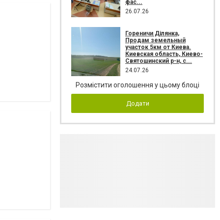
фас...
26.07.26
Гореничи Ділянка,
Продам земельный
участок 5км от Киева.
Киевская область, Киево-
Святошинский р-н, с...
24.07.26
Розмістити оголошення у цьому блоці
Додати