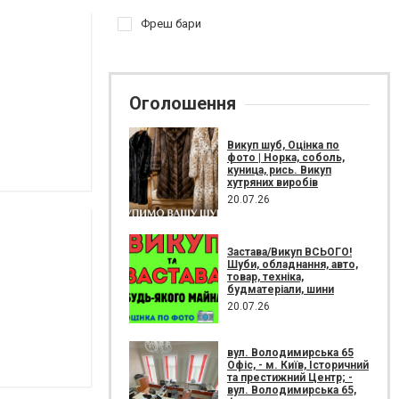
Фреш бари
Оголошення
Викуп шуб, Оцінка по
фото | Норка, соболь,
куница, рись. Викуп
хутряних виробів
20.07.26
Застава/Викуп ВСЬОГО!
Шуби, обладнання, авто,
товар, техніка,
будматеріали, шини
20.07.26
вул. Володимирська 65
Офіс, - м. Київ, Історичний
та престижний Центр; -
вул. Володимирська 65,