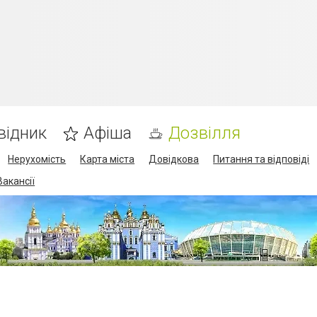
відник
Афіша
Дозвілля
Нерухомість
Карта міста
Довідкова
Питання та відповіді
Вакансії