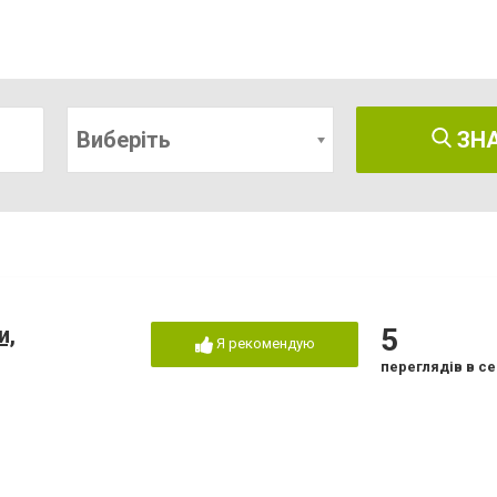
Виберіть
ЗН
и,
5
Я рекомендую
переглядів в се