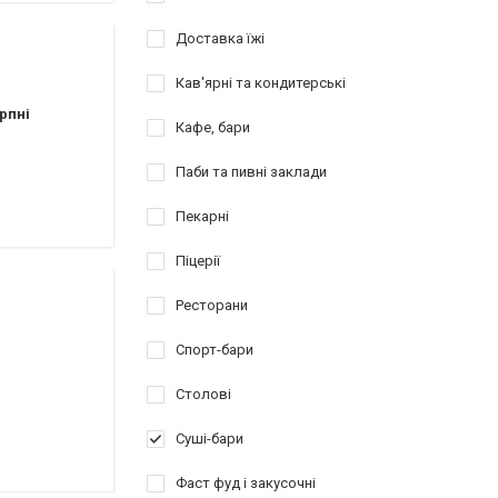
Доставка їжі
Кав'ярні та кондитерські
рпні
Кафе, бари
Паби та пивні заклади
Пекарні
Піцерії
Ресторани
Спорт-бари
Столові
Суші-бари
Фаст фуд і закусочні