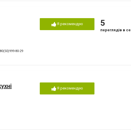
5
Я рекомендую
переглядів в се
80(50)999-80-29
кухні
Я рекомендую